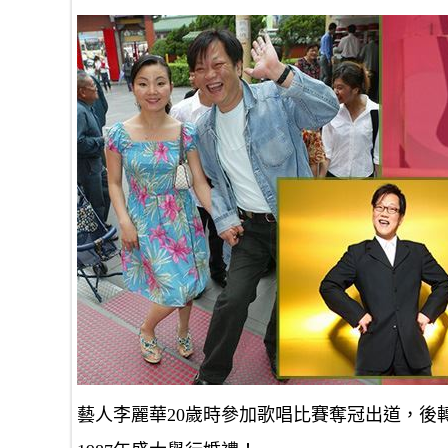
藝人李麗華20歲時參加歌唱比賽奪冠出道，後