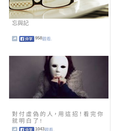
忘與記
958
觀看.
對 付 虛 偽 的 人，用 這 招！看 完 你
就 明 白 了 !
1043
觀看.