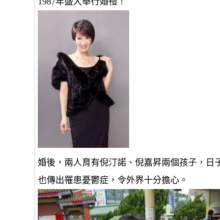
1987年盛大舉行婚禮！
婚後，兩人育有倪汀諾、倪嘉昇兩個孩子，日子
也傳出罹患憂鬱症，令外界十分擔心。