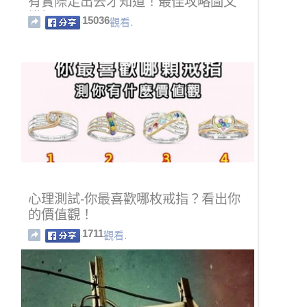
有實際走出去才知道！最佳攻略圖文
講解！！
15036
觀看.
心理測試-你最喜歡哪枚戒指？看出你
的價值觀！
1711
觀看.