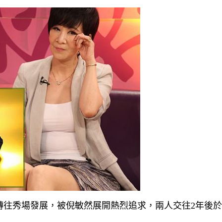
轉往秀場發展，被倪敏然展開熱烈追求，兩人交往2年後於