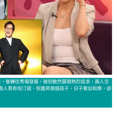
道，後轉往秀場發展，被倪敏然展開熱烈追求，兩人交
後，兩人育有倪汀諾、倪嘉昇兩個孩子，日子看似和樂，卻