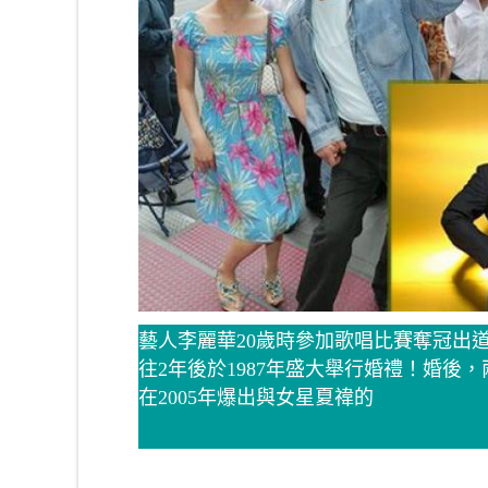
藝人李麗華20歲時參加歌唱比賽奪冠出
往2年後於1987年盛大舉行婚禮！婚
在2005年爆出與女星夏禕的