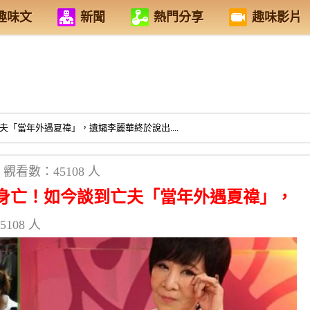
趣味文
新聞
熱門分享
趣味影片
「當年外遇夏禕」，遺孀李麗華終於說出....
觀看數：45108 人
吊身亡！如今談到亡夫「當年外遇夏禕」，
108 人