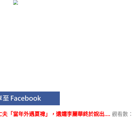
夫「當年外遇夏禕」，遺孀李麗華終於說出....
觀看數：