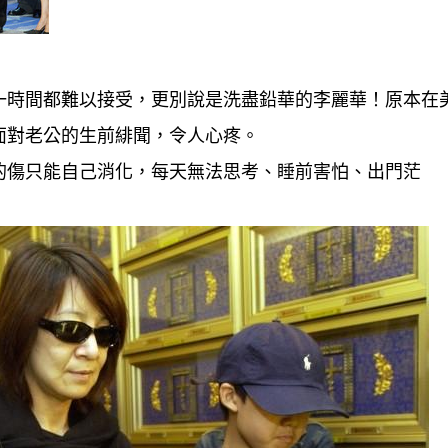
一時間都難以接受，更別說是洗盡鉛華的李麗華！
原本在
面對老公的生前緋聞，令人心疼。
的傷只能自己消化，每天無法思考、睡前害怕、出門茫