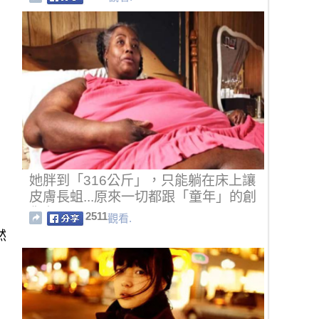
她胖到「316公斤」，只能躺在床上讓
皮膚長蛆...原來一切都跟「童年」的創
傷有關！
2511
觀看.
然