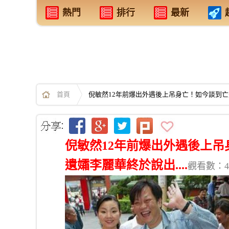
熱門
排行
最新
首頁
倪敏然12年前爆出外遇後上吊身亡！如今談到亡夫
倪敏然12年前爆出外遇後上
遺孀李麗華終於說出....
觀看數：45