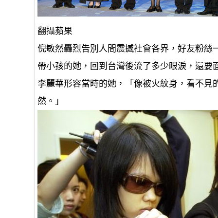
翻攝蘋果
倪敏然轟烈告別人間震撼社會各界，好友粉絲
帶小孩的她，回到台灣後流了多少眼淚，還要
李麗華形容當時的她，「像被火紋身，看不見
然。」