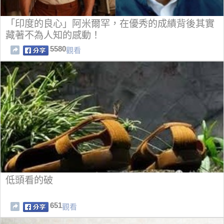
「印度的良心」阿米爾罕，在優秀的成績背後其實
藏著不為人知的感動！
5580
觀看
低頭看的破
651
觀看