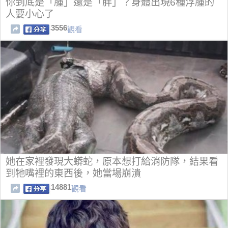
你到底是「腫」還是「胖」？身體出現6種浮腫的
人要小心了
3556
觀看
她在家裡發現大蟒蛇，原本想打給消防隊，結果看
到牠嘴裡的東西後，她當場崩潰
14881
觀看