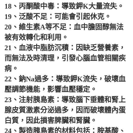
18、丙酮酸中毒：導致鉀K大量流失。
19、泛酸不足：可能會引起休克。
20、維生素A等不足：血中膽固醇無法
被有效轉化和利用。
21、血液中脂肪沉積：因缺乏營養素，
而無法及時清理，引發心腦血管相關疾
病。
22、鈉Na過多：導致鉀K流失，破壞血
壓調節機能，影響血壓穩定。
23、注射胰島素：導致腦下垂體和腎上
腺皮質激素分泌過多，因而破壞體內蛋
白質，因此損害脾臟和腎臟。
24、製造胰島素的材料包括：胺基酸、