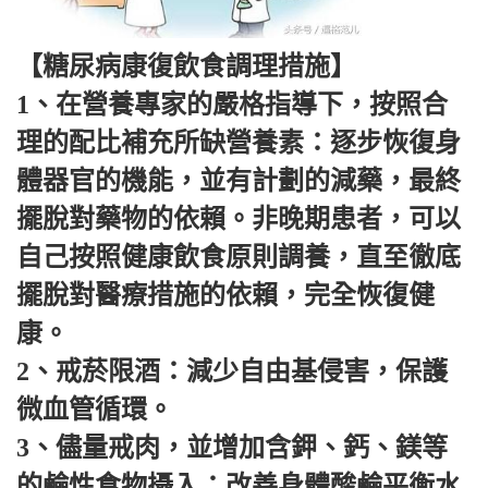
【糖尿病康復飲食調理措施】
1、在營養專家的嚴格指導下，按照合
理的配比補充所缺營養素：逐步恢復身
體器官的機能，並有計劃的減藥，最終
擺脫對藥物的依賴。非晚期患者，可以
自己按照健康飲食原則調養，直至徹底
擺脫對醫療措施的依賴，完全恢復健
康。
2、戒菸限酒：減少自由基侵害，保護
微血管循環。
3、儘量戒肉，並增加含鉀、鈣、鎂等
的鹼性食物攝入：改善身體酸鹼平衡水