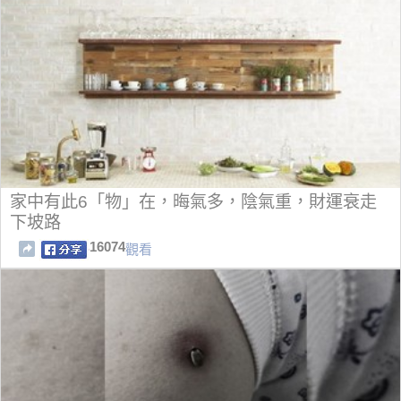
家中有此6「物」在，晦氣多，陰氣重，財運衰走
下坡路
16074
觀看