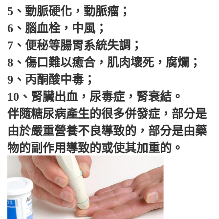
5、動脈硬化，動脈瘤；
6、腦血栓，中風；
7、便秘等腸胃系統失調；
8、傷口難以癒合，肌肉壞死，腐爛；
9、丙酮酸中毒；
10、腎臟出血，尿毒症，腎衰結。
伴隨糖尿病產生的很多併發症，部分是
由於嚴重營養不良導致的，部分是由藥
物的副作用導致的或使其加重的。