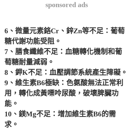
sponsored ads
6、微量元素鉻Cr、鋅Zn等不足：葡萄
糖代謝功能受阻。
7、膳食纖維不足：血糖轉化機制和葡
萄糖耐量減弱。
8、鉀K不足：血壓調節系統產生障礙。
9、維生素B6極缺：色氨酸無法正常利
用，轉化成黃嘌呤尿酸，破壞脾臟功
能。
10、鎂Mg不足：增加維生素B6的需
求。