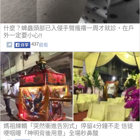
什麼？蜱蟲頭部已入侵手臂瘙癢一周才就診，在戶
外一定要小心!!
437
觀看
媽祖練轎「突然衝進告別式」停留4分鐘不走 信徒
哽咽曝「神明背後用意」全場秒鼻酸