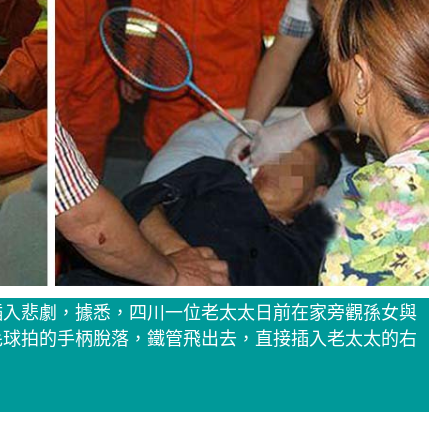
插入悲劇，據悉，四川一位老太太日前在家旁觀孫女與
毛球拍的手柄脫落，鐵管飛出去，直接插入老太太的右