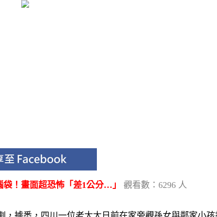
腦袋！畫面超恐怖「差1公分…」
觀看數：6296 人
悲劇，據悉，四川一位老太太日前在家旁觀孫女與鄰家小孩