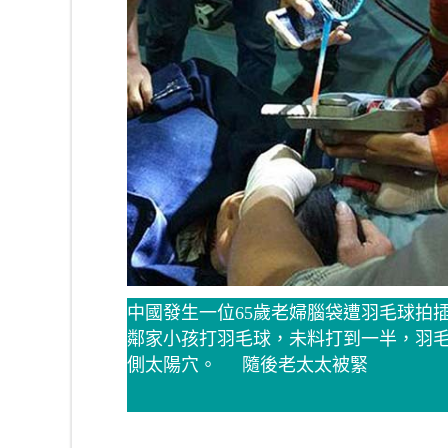
中國發生一位65歲老婦腦袋遭羽毛球拍
鄰家小孩打羽毛球，未料打到一半，羽
側太陽穴。 隨後老太太被緊