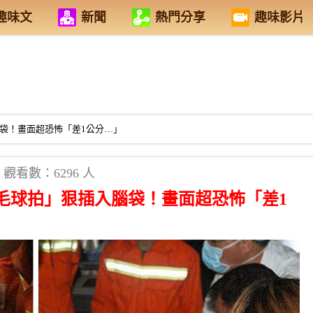
趣味文
新聞
熱門分享
趣味影片
袋！畫面超恐怖「差1公分…」
觀看數：6296 人
毛球拍」狠插入腦袋！畫面超恐怖「差1