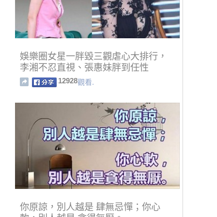
娛樂圈女星一胖毀三觀虐心大排行，
李湘不忍直視、張惠妹胖到任性
12928
觀看.
你原諒，別人越是 肆無忌憚；你心