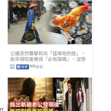
公雞突然襲擊和尚「猛啄他的臉」，
衙卒得知後覺得「必有蹊曉」，沒想
到真相讓大家驚呆了！
931
觀看.
打