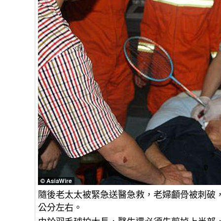
隨後老太太被緊急送醫急救，老婦顱骨被刺破，
公分左右。