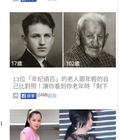
13位「年紀過百」的老人跟年輕的自
己比對照！讓你看到你老年時「剩下
的最重要東西」！
2498
觀看.
1