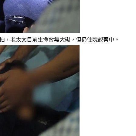
球拍，老太太目前生命暫無大礙，但仍住院觀察中。