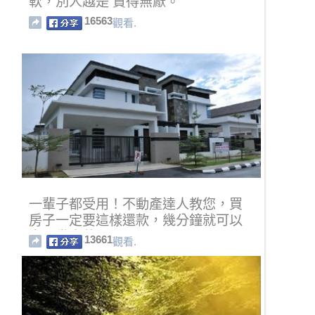
軟，別人越是 貪得無厭。
16563
觀看.
一輩子都受用！不動產達人教您，買
房子一定要這樣還款，幾分鐘就可以
省下幾十萬元！
13661
觀看.