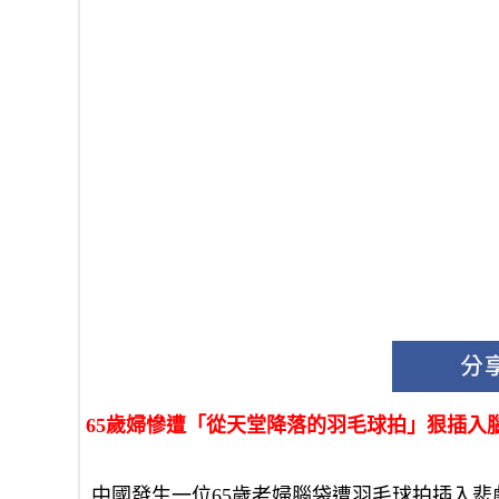
65歲婦慘遭「從天堂降落的羽毛球拍」狠插入
中國發生一位65歲老婦腦袋遭羽毛球拍插入