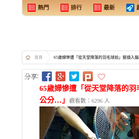
熱門
排行
最新
首頁
65歲婦慘遭「從天堂降落的羽毛球拍」狠插入腦
65歲婦慘遭「從天堂降落的羽
公分…」
觀看數：6296 人