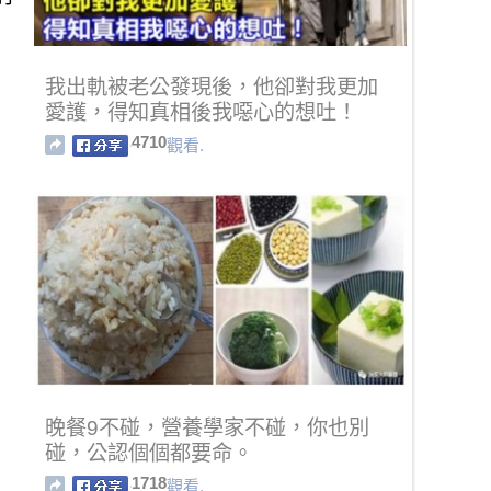
我出軌被老公發現後，他卻對我更加
愛護，得知真相後我噁心的想吐！
4710
觀看.
晚餐9不碰，營養學家不碰，你也別
碰，公認個個都要命。
1718
觀看.