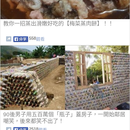
教你一招蒸出滑嫩好吃的【梅菜蒸肉餅】！！
558
觀看
90後男子用五百萬個「瓶子」蓋房子，一開始鄰居
嘲笑，後來都笑不出了！
2518
觀看