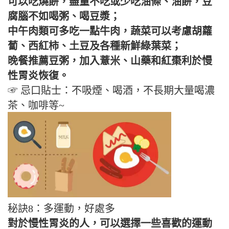
可以吃燒餅，盡量不吃或少吃油條、油餅，豆
腐腦不如喝粥、喝豆漿；
中午肉類可多吃一點牛肉，蔬菜可以考慮胡蘿
蔔、西紅柿、土豆及各種新鮮綠葉菜；
晚餐推薦豆粥，加入薏米、山藥和紅棗利於慢
性胃炎恢復。
☞ 忌口貼士：不吸煙、喝酒，不長期大量喝濃
茶、咖啡等~
秘訣8：多運動，好處多
對於慢性胃炎的人，可以選擇一些喜歡的運動