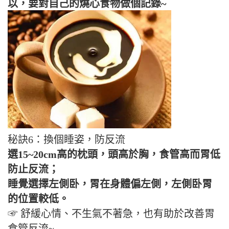
以，要對自己的燒心食物做個記錄~
秘訣6：換個睡姿，防反流
選15~20cm高的枕頭，頭高於胸，食管高而胃低
防止反流；
睡覺選擇左側卧，胃在身體偏左側，左側卧胃
的位置較低。
☞ 舒緩心情、不生氣不著急，也有助於改善胃
食管反流~