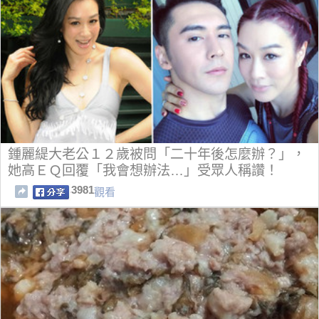
鍾麗緹大老公１２歲被問「二十年後怎麼辦？」，
她高ＥＱ回覆「我會想辦法…」受眾人稱讚！
3981
觀看