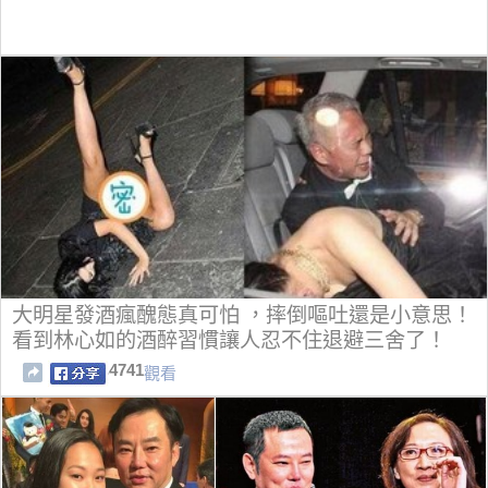
大明星發酒瘋醜態真可怕 ，摔倒嘔吐還是小意思！
看到林心如的酒醉習慣讓人忍不住退避三舍了！
4741
觀看