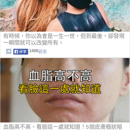
有時候，你以為會是一生一世，但到最後，卻發現
一瞬間就可以改變所有。
1406
觀看
血脂高不高，看臉這一處就知道！5個皮膚癥狀暗