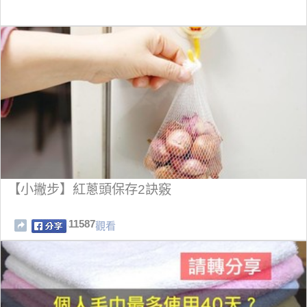
【小撇步】紅蔥頭保存2訣竅
11587
觀看