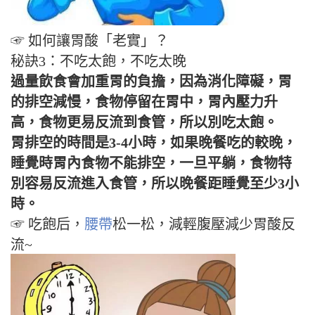
☞ 如何讓胃酸「老實」？
秘訣3：不吃太飽，不吃太晚
過量飲食會加重胃的負擔，因為消化障礙，胃
的排空減慢，食物停留在胃中，胃內壓力升
高，食物更易反流到食管，所以別吃太飽。
胃排空的時間是3-4小時，如果晚餐吃的較晚，
睡覺時胃內食物不能排空，一旦平躺，食物特
別容易反流進入食管，所以晚餐距睡覺至少3小
時。
☞ 吃飽后，
腰帶
松一松，減輕腹壓減少胃酸反
流~