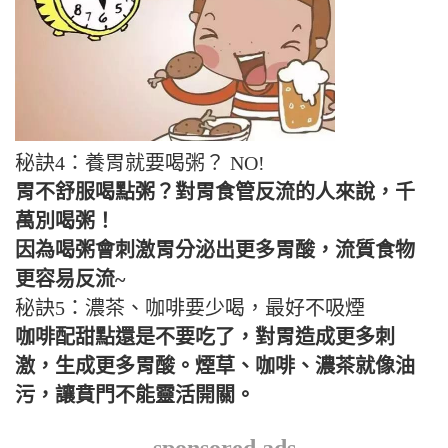
秘訣4：養胃就要喝粥？ NO!
胃不舒服喝點粥？對胃食管反流的人來說，千
萬別喝粥！
因為喝粥會刺激胃分泌出更多胃酸，流質食物
更容易反流~
秘訣5：濃茶、咖啡要少喝，最好不吸煙
咖啡配甜點還是不要吃了，對胃造成更多刺
激，生成更多胃酸。煙草、咖啡、濃茶就像油
污，讓賁門不能靈活開關。
sponsored ads