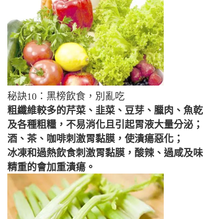
秘訣10：黑榜飲食，別亂吃
粗纖維較多的芹菜、韭菜、豆芽、臘肉、魚乾
及各種粗糧，不易消化且引起胃液大量分泌；
酒、茶、咖啡刺激胃黏膜，使潰瘍惡化；
冰凍和過熱飲食刺激胃黏膜，酸辣、過咸及味
精重的會加重潰瘍。