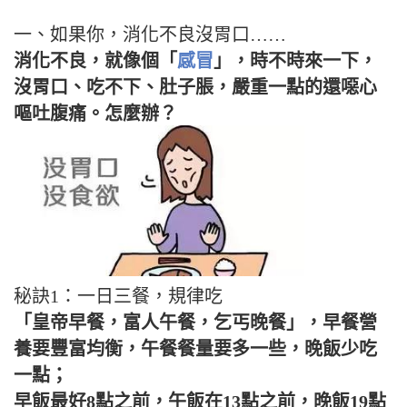
一、如果你，消化不良沒胃口……
消化不良，就像個「
感冒
」，時不時來一下，
沒胃口、吃不下、肚子脹，嚴重一點的還噁心
嘔吐腹痛。怎麼辦？
秘訣1：一日三餐，規律吃
「皇帝早餐，富人午餐，乞丐晚餐」，早餐營
養要豐富均衡，午餐餐量要多一些，晚飯少吃
一點；
早飯最好8點之前，午飯在13點之前，晚飯19點