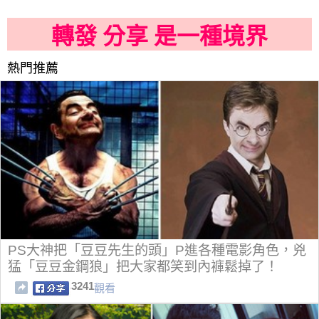
轉發 分享 是一種境界
熱門推薦
PS大神把「豆豆先生的頭」P進各種電影角色，兇
猛「豆豆金鋼狼」把大家都笑到內褲鬆掉了！
3241
觀看