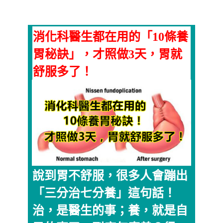
消化科醫生都在用的「10條養
胃秘訣」，才照做3天，胃就
舒服多了！
說到胃不舒服，很多人會蹦出
「三分治七分養」這句話！
治，是醫生的事；養，就是自