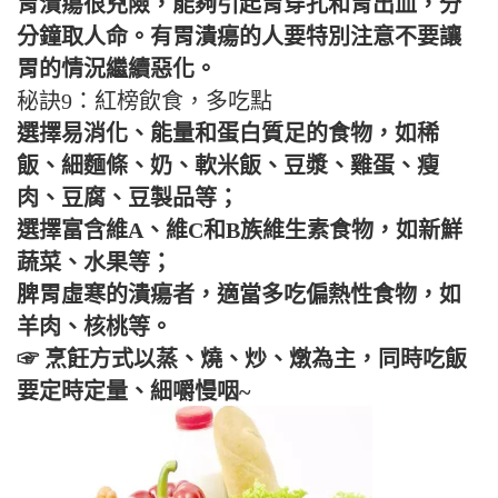
胃潰瘍很兇險，能夠引起胃穿孔和胃出血，分
分鐘取人命。有胃潰瘍的人要特別注意不要讓
胃的情況繼續惡化。
秘訣9：紅榜飲食，多吃點
選擇易消化、能量和蛋白質足的食物，如稀
飯、細麵條、奶、軟米飯、豆漿、雞蛋、瘦
肉、豆腐、豆製品等；
選擇富含維A、維C和B族維生素食物，如新鮮
蔬菜、水果等；
脾胃虛寒的潰瘍者，適當多吃偏熱性食物，如
羊肉、核桃等。
☞ 烹飪方式以蒸、燒、炒、燉為主，同時吃飯
要定時定量、細嚼慢咽~