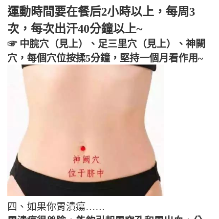
運動時間要在餐后2小時以上，每周3
次，每次出汗40分鐘以上~
☞ 中脘穴（見上）、足三里穴（見上）、神闕
穴，每個穴位按揉5分鐘，堅持一個月看作用~
四、如果你胃潰瘍……