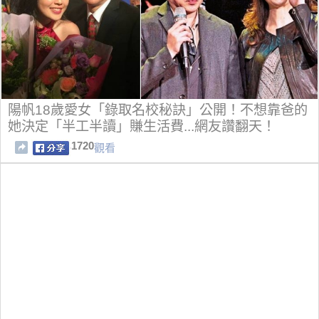
陽帆18歲愛女「錄取名校秘訣」公開！不想靠爸的
她決定「半工半讀」賺生活費...網友讚翻天！
1720
觀看