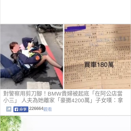
對警察用剪刀腳！BMW貴婦被起底「在阿公店當
小三」 人夫為她離家「豪撒4200萬」子女嘆：拿
她沒轍
226664
觀看