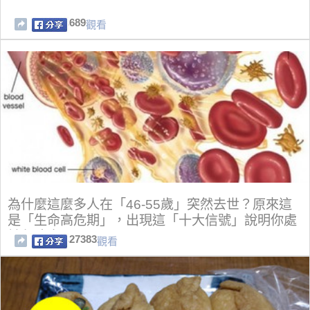
689
觀看
為什麼這麼多人在「46-55歲」突然去世？原來這
是「生命高危期」，出現這「十大信號」說明你處
於危險中
27383
觀看