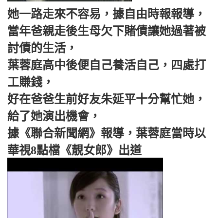
她一路走來不容易，據自由時報報導，
當年爸親走後生母欠下賭債讓她過著被
討債的生活，
葉蓉庭高中後便自己養活自己，四處打
工賺錢，
好在爸爸生前好友朱延平十分幫忙她，
給了她演出機會，
據《聯合新聞網》報導，葉蓉庭當時以
華視8點檔《靚女郎》出道