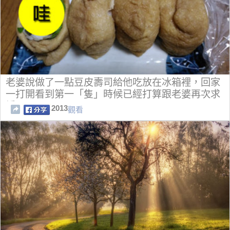
老婆說做了一點豆皮壽司給他吃放在冰箱裡，回家
一打開看到第一「隻」時候已經打算跟老婆再次求
婚了！
2013
觀看