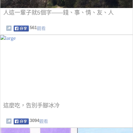
人這一輩子就5個字——錢、事、情、友、人
561
觀看
這麼吃，告別手腳冰冷
3094
觀看