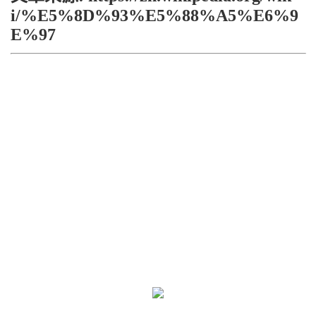
i/%E5%8D%93%E5%88%A5%E6%9
E%97