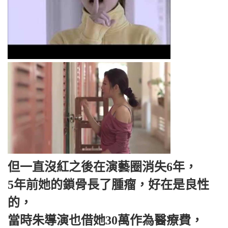
但一直沒紅之後在演藝圈消失6年，
5年前她的鎖骨長了腫瘤，好在是良性
的，
當時朱導演也借她30萬作為醫療費，