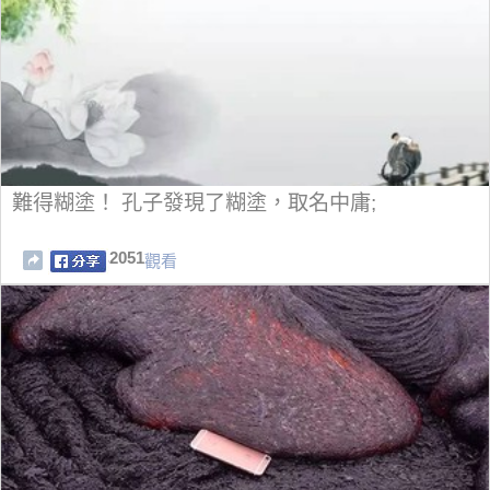
難得糊塗！ 孔子發現了糊塗，​​取名中庸;
2051
觀看