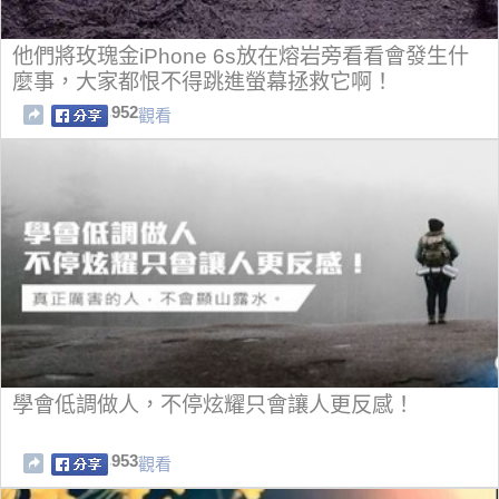
他們將玫瑰金iPhone 6s放在熔岩旁看看會發生什
麼事，大家都恨不得跳進螢幕拯救它啊！
952
觀看
學會低調做人，不停炫耀只會讓人更反感！
953
觀看