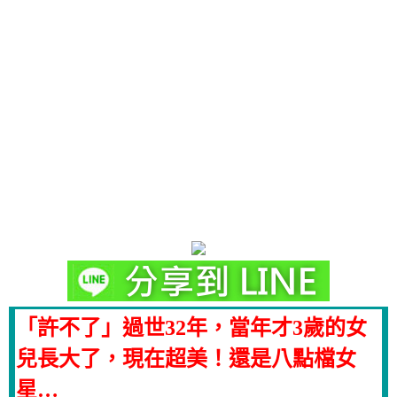
「許不了」過世32年，當年才3歲的女
兒長大了，現在超美！還是八點檔女
星…