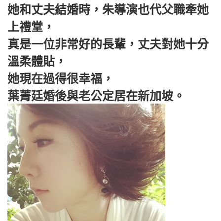
她和丈夫結婚時，朱導演也代父職牽她
上禮堂，
真是一位非常好的長輩，丈夫對她十分
溫柔體貼，
她現在過得很幸福，
葉菁廷婚後與老公定居在新加坡。