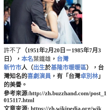
許不了
（1951年2月20日－1985年7月3
日），
本名
葉鐵雄
，
台灣
新竹市
人（
出生
於
基隆市
暖暖區
），台
灣知名的
喜劇演員
，有「台灣
卓別林
」
的美譽。
參考來源:http://zh.buzzhand.com/post_1
015117.html
文章來源: https://zh.wikipedia.org/wik