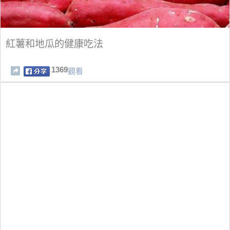
紅薯和地瓜的健康吃法
1369
觀看