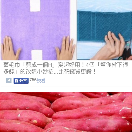
舊毛巾「剪成一個H」變超好用！4個「幫你省下很
多錢」的改造小妙招...比花錢買更讚！
756
觀看