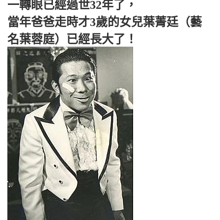
一轉眼已經過世32年了，
當年爸爸走時才3歲的女兒葉菁廷（藝
名葉蓉庭）已經長大了！