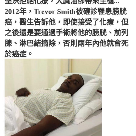
堅決拒絕化療，大麻油卻帶來生機...
2012年，Trevor Smith被確診罹患膀胱
癌，醫生告訴他，即使接受了化療，但
之後還是要通過手術將他的膀胱、前列
腺、淋巴結摘除，否則兩年內他就會死
於癌症。