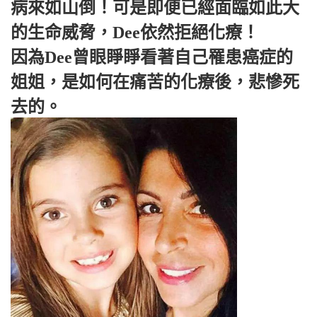
病來如山倒！可是即便已經面臨如此大
的生命威脅，Dee依然拒絕化療！
因為Dee曾眼睜睜看著自己罹患癌症的
姐姐，是如何在痛苦的化療後，悲慘死
去的。