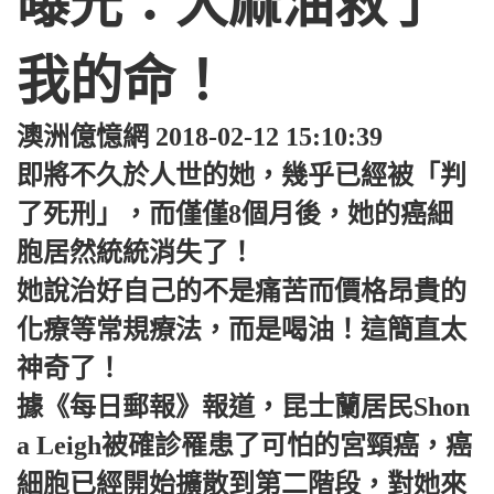
曝光：大麻油救了
我的命！
澳洲億憶網 2018-02-12 15:10:39
即將不久於人世的她，幾乎已經被「判
了死刑」，而僅僅8個月後，她的癌細
胞居然統統消失了！
她說治好自己的不是痛苦而價格昂貴的
化療等常規療法，而是喝油！這簡直太
神奇了！
據《每日郵報》報道，昆士蘭居民Shon
a Leigh被確診罹患了可怕的宮頸癌，癌
細胞已經開始擴散到第二階段，對她來