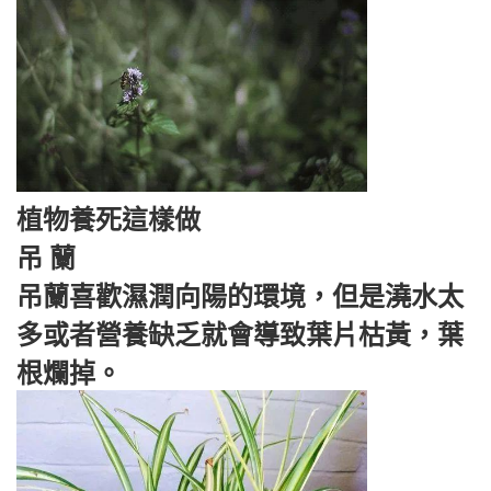
植物養死這樣做
吊 蘭
吊蘭喜歡濕潤向陽的環境，但是澆水太
多或者營養缺乏就會導致葉片枯黃，葉
根爛掉。