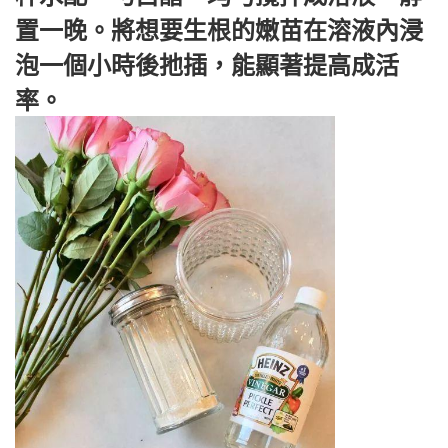
置一晚。將想要生根的嫩苗在溶液內浸
泡一個小時後扡插，能顯著提高成活
率。