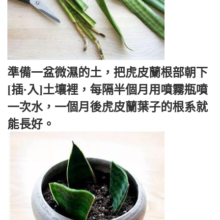
準備一盆微濕的土，把虎皮蘭根部朝下
[插·入]土壤裡，每隔半個月用噴霧瓶噴
一次水，一個月後虎皮蘭葉子的根系就
能長好。