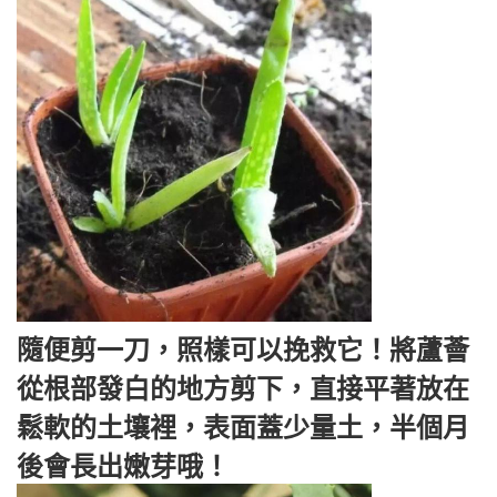
隨便剪一刀，照樣可以挽救它！將蘆薈
從根部發白的地方剪下，直接平著放在
鬆軟的土壤裡，表面蓋少量土，半個月
後會長出嫩芽哦！