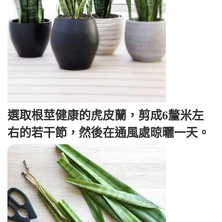
選取根莖健康的虎皮蘭，剪成6釐米左
右的若干節，然後在通風處晾曬一天。