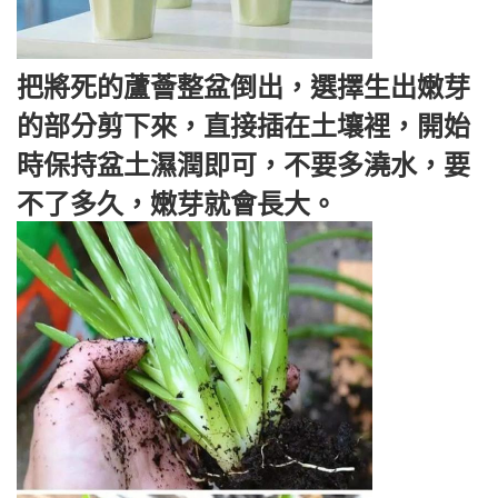
把將死的蘆薈整盆倒出，選擇生出嫩芽
的部分剪下來，直接插在土壤裡，開始
時保持盆土濕潤即可，不要多澆水，要
不了多久，嫩芽就會長大。