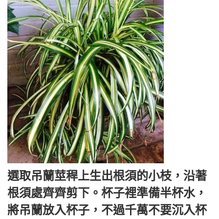
選取吊蘭莖稈上生出根須的小枝，沿著
根須處齊齊剪下。杯子裡準備半杯水，
將吊蘭放入杯子，不過千萬不要沉入杯