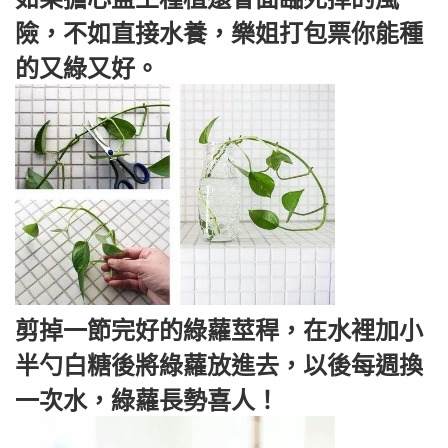
險，不如直接水養，樂姐打包票你能種
的又綠又好。
剪掉一節完好的綠蘿莖稈，在水裡加小
半勺白糖後將綠蘿放進去，以後每週換
一次水，綠蘿長勢喜人！