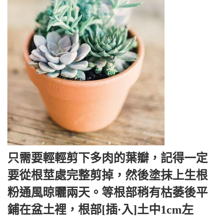
只需要輕輕剪下多肉的葉瓣，記得一定
要從根莖處完整剪掉，然後塗抹上生根
粉通風晾曬兩天。等根部稍有枯萎後平
鋪在盆土裡，根部[插·入]土中1cm左