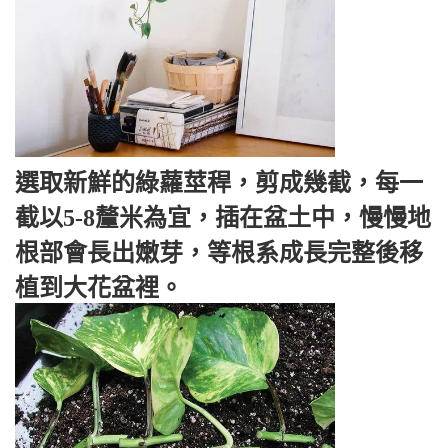
選取新鮮的綠蘿莖稈，剪成幾截，每一
截以5-8釐米為宜，插在盆土中，慢慢地
根部會長出嫩芽，等根系成長完整後移
植到大花盆裡。