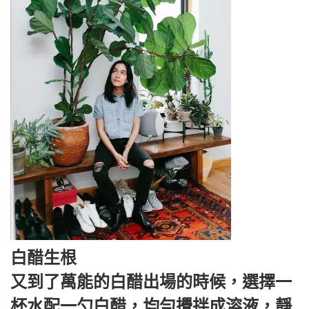
白醋生根
又到了萬能的白醋出場的時候，選擇一
杯水配一勺白醋，均勻攪拌成溶液，靜