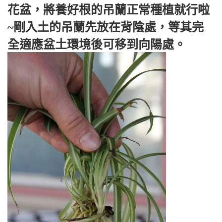
花盆，將養好根的吊蘭正常種植就行啦
~剛入土的吊蘭先放在背陰處，等其完
全適應盆土環境後可移到向陽處。