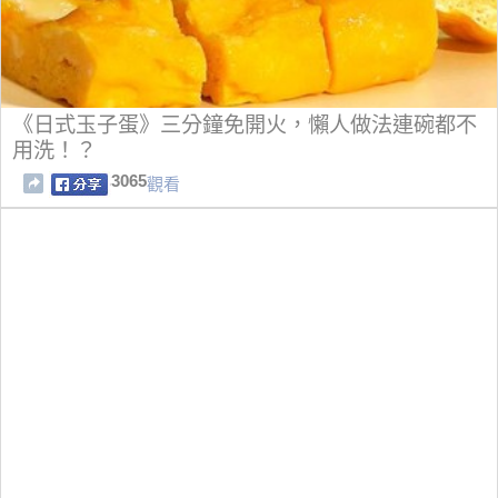
《日式玉子蛋》三分鐘免開火，懶人做法連碗都不
用洗！？
3065
觀看