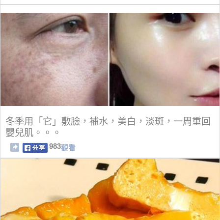
冬季用「它」敷臉，補水，美白，淡斑，一周重回
嬰兒肌。。。
983
觀看