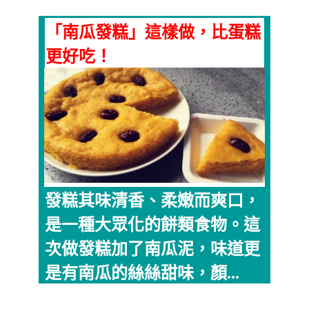
「南瓜發糕」這樣做，比蛋糕
更好吃！
發糕其味清香、柔嫩而爽口，
是一種大眾化的餅類食物。這
次做發糕加了南瓜泥，味道更
是有南瓜的絲絲甜味，顏...