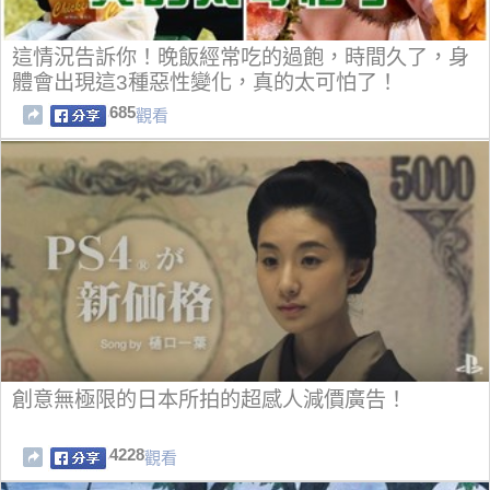
這情況告訴你！晚飯經常吃的過飽，時間久了，身
體會出現這3種惡性變化，真的太可怕了！
685
觀看
創意無極限的日本所拍的超感人減價廣告！
4228
觀看