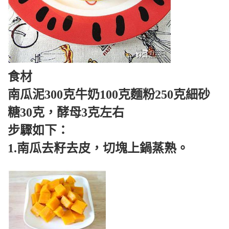
食材
南瓜泥300克牛奶100克麵粉250克細砂
糖30克，酵母3克左右
步驟如下：
1.南瓜去籽去皮，切塊上鍋蒸熟。