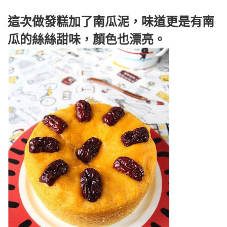
這次做發糕加了南瓜泥，味道更是有南
瓜的絲絲甜味，顏色也漂亮。