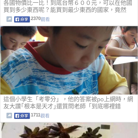
各國物價比一比！到底台幣６００元，可以在他國
買到多少東西呢？能買到最少東西的國家，竟然
是...
2370
觀看
這個小學生「考零分」，他的答案被po上網時，網
友大讚｢根本是天才｣還質問老師「到底哪裡錯
了」！
1711
觀看