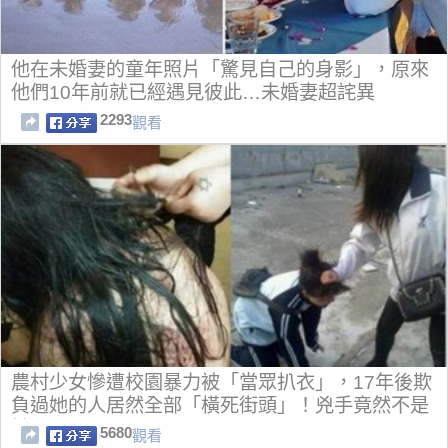
他在未婚妻的童年照片「驚見自己的身影」，原來
他們10年前就已經遇見彼此…未婚妻超詫異
2293
觀看
農村少女慘遭校園暴力被「當眾扒衣」，17年後欺
負過她的人居然全部「橫死街頭」！兇手竟然不是
她....
5680
觀看