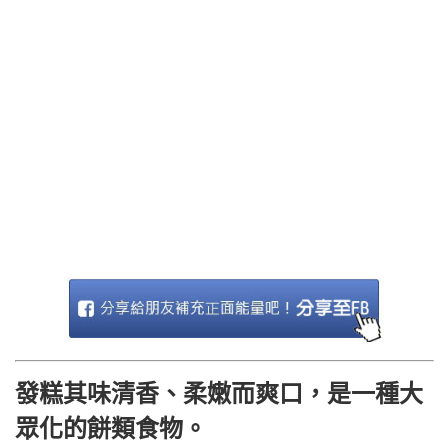
發糕其味清香、柔嫩而爽口，是一種大
眾化的餅類食物。