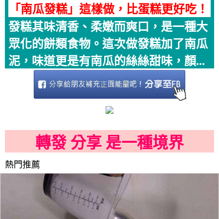
「南瓜發糕」這樣做，比蛋糕更好吃！
發糕其味清香、柔嫩而爽口，是一種大
眾化的餅類食物。這次做發糕加了南瓜
泥，味道更是有南瓜的絲絲甜味，顏...
轉發 分享 是一種境界
熱門推薦