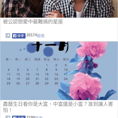
被公認戀愛中最難搞的星座
20174
觀看
農曆生日看你是大富、中富還是小富？准到讓人害
怕！
2199