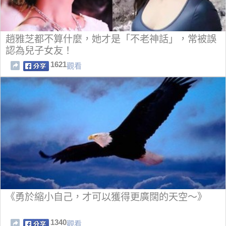
趙雅芝都不算什麼，她才是「不老神話」，常被誤
認為兒子女友！
1621
觀看
《勇於縮小自己，才可以獲得更廣闊的天空～》
1340
觀看