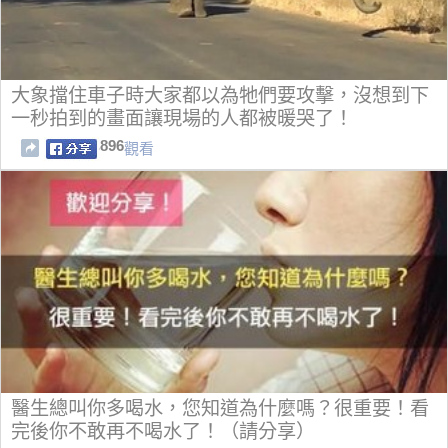
大象擋住車子時大家都以為牠們要攻擊，沒想到下
一秒拍到的畫面讓現場的人都被暖哭了！
896
觀看
醫生總叫你多喝水，您知道為什麼嗎？很重要！看
完後你不敢再不喝水了！（請分享）