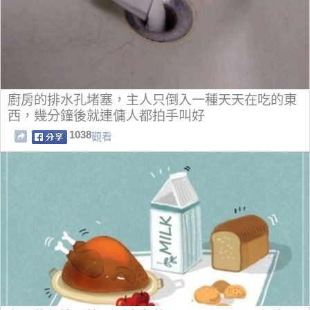
廚房的排水孔堵塞，主人只倒入一種天天在吃的東
西，幾分鐘後就連傭人都拍手叫好
1038
觀看