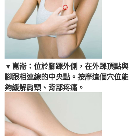
▼崑崙：位於腳踝外側，在外踝頂點與
腳跟相連線的中央點。按摩這個穴位能
夠緩解肩頸、背部疼痛。