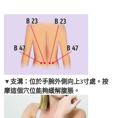
▼支溝：位於手腕外側向上3寸處。按
摩這個穴位能夠緩解腹脹。