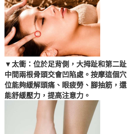
▼太衝：位於足背側，大拇趾和第二趾
中間兩根骨頭交會凹陷處。按摩這個穴
位能夠緩解頭痛、眼疲勞、腳抽筋，還
能舒緩壓力，提高注意力。