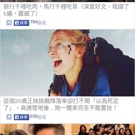
狼行千裡吃肉，馬行千裡吃草（深度好文，我讀了
5遍，震撼了）
784
觀看
這個20歲正妹挑戰降落傘卻打不開「以為死定
了」，高速墜地後…她一醒來完全不敢置信！
838
觀看