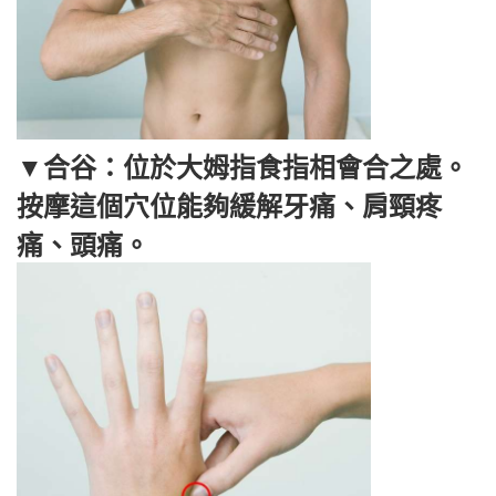
▼合谷：位於大姆指食指相會合之處。
按摩這個穴位能夠緩解牙痛、肩頸疼
痛、頭痛。