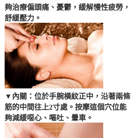
夠治療偏頭痛、憂鬱，緩解慢性疲勞，
舒緩壓力。
▼內關：位於手腕橫紋正中，沿著兩條
筋的中間往上2寸處。按摩這個穴位能
夠減緩噁心、嘔吐、暈車。