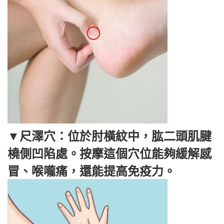
▼尺澤穴：位於肘橫紋中，肱二頭肌腱
橈側凹陷處。按摩這個穴位能夠緩解感
冒、喉嚨痛，還能提高免疫力。