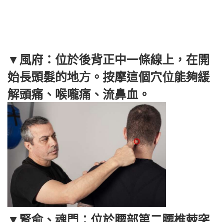
▼風府：位於後背正中一條線上，在開
始長頭髮的地方。按摩這個穴位能夠緩
解頭痛、喉嚨痛、流鼻血。
▼腎俞、魂門：位於腰部第二腰椎棘突