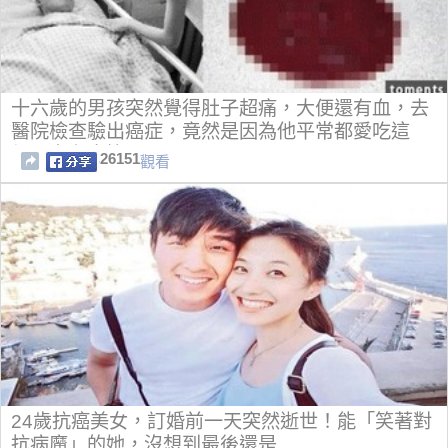
十六歲的男孩突然覺得肚子超痛，大便還有血，去
醫院檢查驗出癌症，竟然是因為他平常都愛吃這
個…實在太慘了！
26151
觀看
24歲抗癌美女，訂婚前一天突然逝世！能「笑著對
抗病魔」的她，沒想到最後還是...