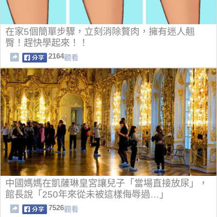
在家5個簡單步驟，立刻消除贅肉，擁有迷人翹
臀！趕快學起來！！
2164
觀看
中國媽媽在凱薩琳皇宮讓兒子「當場直接放尿」，
館長說「250年來從未被這樣侮辱過…」
7526
觀看