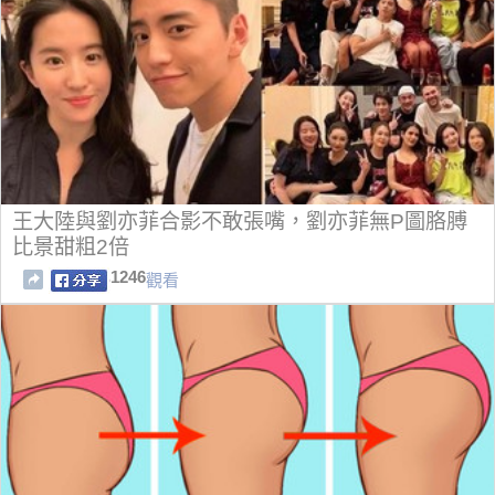
王大陸與劉亦菲合影不敢張嘴，劉亦菲無P圖胳膊
比景甜粗2倍
1246
觀看