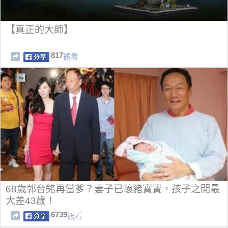
【真正的大師】
817
觀看
68歲郭台銘再當爹？妻子已懷豬寶寶，孩子之間最
大差43歲！
6739
觀看