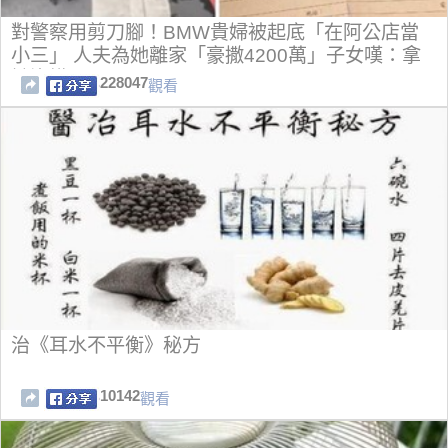
對警察用剪刀腳！BMW貴婦被起底「在阿公店當
小三」 人夫為她離家「豪撒4200萬」子女嘆：拿
她沒轍
228047
觀看
治《耳水不平衡》秘方
10142
觀看