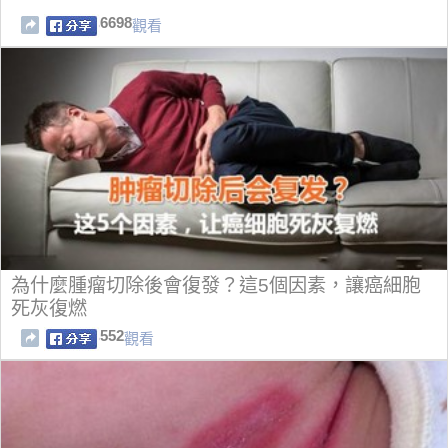
6698
觀看
為什麼腫瘤切除後會復發？這5個因素，讓癌細胞
死灰復燃
552
觀看