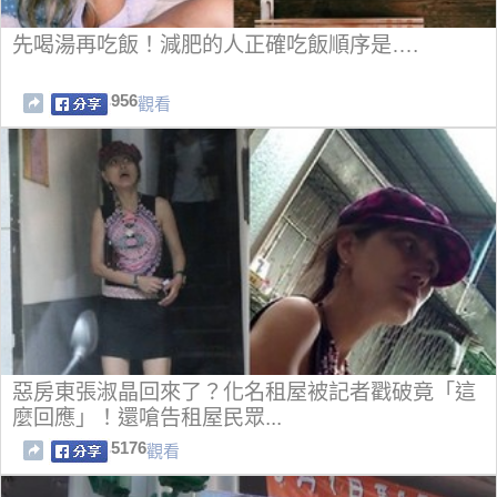
先喝湯再吃飯！減肥的人正確吃飯順序是….
956
觀看
惡房東張淑晶回來了？化名租屋被記者戳破竟「這
麼回應」！還嗆告租屋民眾...
5176
觀看