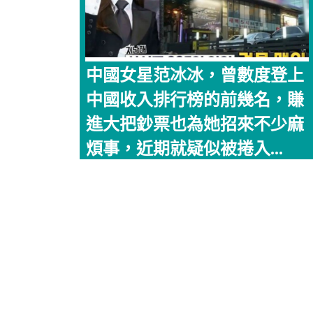
中國女星范冰冰，曾數度登上
中國收入排行榜的前幾名，賺
進大把鈔票也為她招來不少麻
煩事，近期就疑似被捲入...