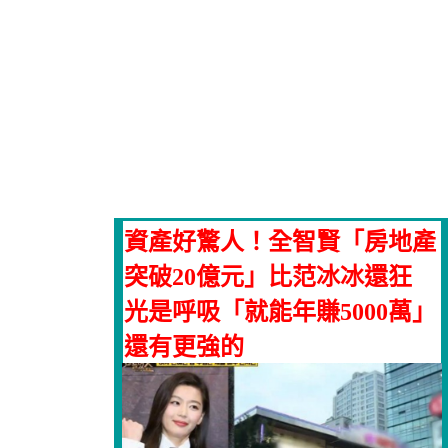
資產好驚人！全智賢「房地產
突破20億元」比范冰冰還狂
光是呼吸「就能年賺5000萬」
還有更強的