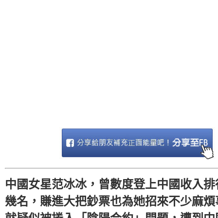
中國女星范冰冰，曾數度登上中國收入排
幾名，賺進大把鈔票也為她招來不少麻煩