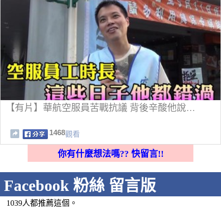
【有片】華航空服員苦戰抗議 背後辛酸他說…
1468
觀看
你有什麼想法嗎?? 快留言!!
Facebook 粉絲 留言版
1039人都推薦這個。