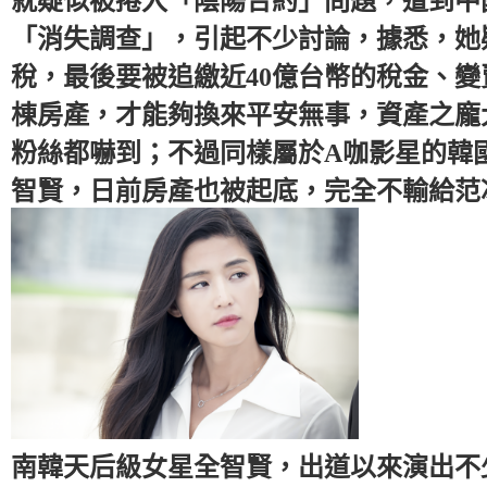
就疑似被捲入「陰陽合約」問題，遭到中
「消失調查」，引起不少討論，據悉，她
稅，最後要被追繳近40億台幣的稅金、變
棟房產，才能夠換來平安無事，資產之龐
粉絲都嚇到；不過同樣屬於A咖影星的韓
智賢，日前房產也被起底，完全不輸給范
南韓天后級女星全智賢，出道以來演出不