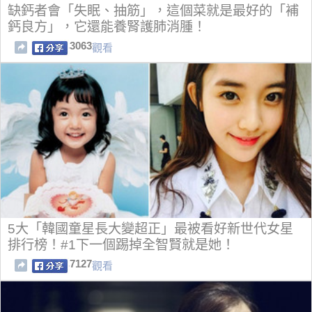
缺鈣者會「失眠、抽筋」，這個菜就是最好的「補
鈣良方」，它還能養腎護肺消腫！
3063
觀看
5大「韓國童星長大變超正」最被看好新世代女星
排行榜！#1下一個踢掉全智賢就是她！
7127
觀看