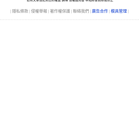
若有文章侵犯到您的權益 請瑱
侵權通知書
本站將會刪除或修正
|
隱私條款
|
侵權舉報
|
著作權保護
|
聯絡我們
|
廣告合作
|
模具管理
|