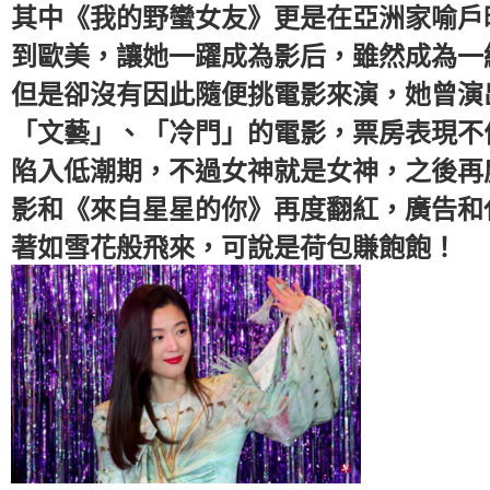
其中《我的野蠻女友》更是在亞洲家喻戶
到歐美，讓她一躍成為影后，雖然成為一
但是卻沒有因此隨便挑電影來演，她曾演
「文藝」、「冷門」的電影，票房表現不
陷入低潮期，不過女神就是女神，之後再
影和《來自星星的你》再度翻紅，廣告和
著如雪花般飛來，可說是荷包賺飽飽！