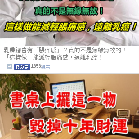
乳房總會有「脹痛感」？真的不是無緣無故的！
「這樣做」能減輕脹痛感，遠離乳癌！
1353
觀看