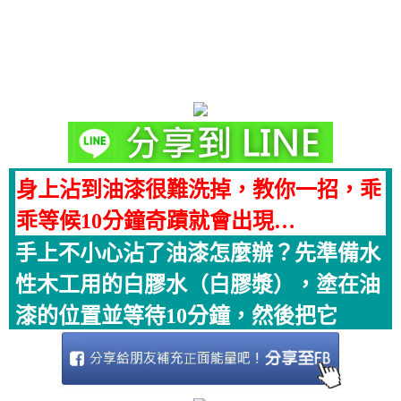
身上沾到油漆很難洗掉，教你一招，乖
乖等候10分鐘奇蹟就會出現…
手上不小心沾了油漆怎麼辦？先準備水
性木工用的白膠水（白膠漿），塗在油
漆的位置並等待10分鐘，然後把它