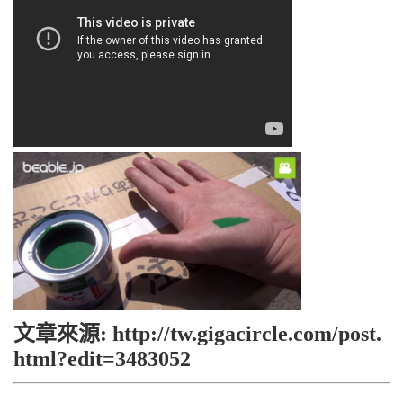
文章來源: http://tw.gigacircle.com/post.
html?edit=3483052