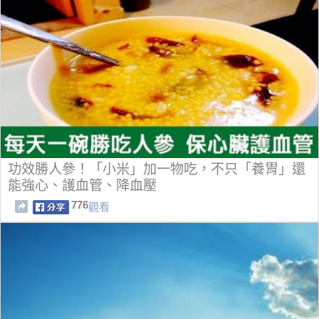
功效勝人參！「小米」加一物吃，不只「養胃」還
能強心、護血管、降血壓
776
觀看