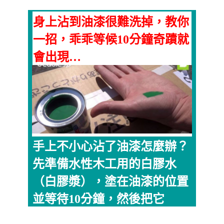
身上沾到油漆很難洗掉，教你
一招，乖乖等候10分鐘奇蹟就
會出現…
手上不小心沾了油漆怎麼辦？
先準備水性木工用的白膠水
（白膠漿），塗在油漆的位置
並等待10分鐘，然後把它