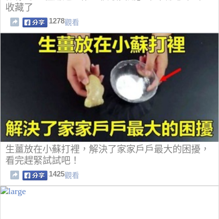
收藏了
1278
觀看
生薑放在小蘇打裡，解決了家家戶戶最大的困擾，
看完趕緊試試吧！
1425
觀看