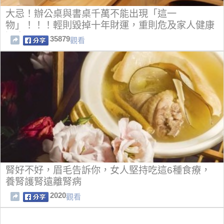
大忌！辦公桌與書桌千萬不能出現「這一
物」！！！輕則毀掉十年財運，重則危及家人健康
還會...
35879
觀看
腎好不好，眉毛告訴你，女人堅持吃這6種食療，
養腎護腎遠離腎病
2020
觀看