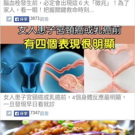
腦血栓發生前，必定會出現這６大「徵兆」！為了
家人，看一眼！把握關鍵救命時刻...
3871
觀看
女人患子宮頸癌或乳癌前，4個身體反應最明顯，
一旦發現早日看就診
7347
觀看