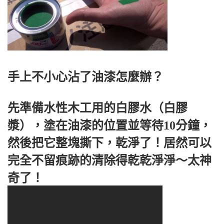
手上不小心沾了油漆怎麼辦？
先準備水性木工用的白膠水（白膠
漿），塗在油漆的位置並等待10分鐘，
然後把它整塊撕下，乾淨了！居然可以
完全不留痕跡的清除得乾乾淨淨～太神
奇了！