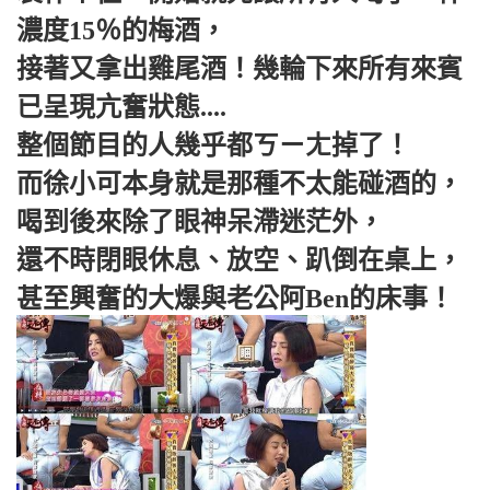
濃度15％的梅酒，
接著又拿出雞尾酒！幾輪下來所有來賓
已呈現亢奮狀態....
整個節目的人幾乎都ㄎㄧㄤ掉了！
而徐小可本身就是那種不太能碰酒的，
喝到後來除了眼神呆滯迷茫外，
還不時閉眼休息、放空、趴倒在桌上，
甚至興奮的大爆與老公阿Ben的床事！