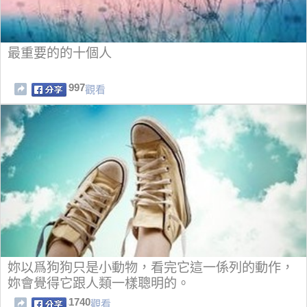
最重要的的十個人
997
觀看
妳以爲狗狗只是小動物，看完它這一係列的動作，
妳會覺得它跟人類一樣聰明的。
1740
觀看