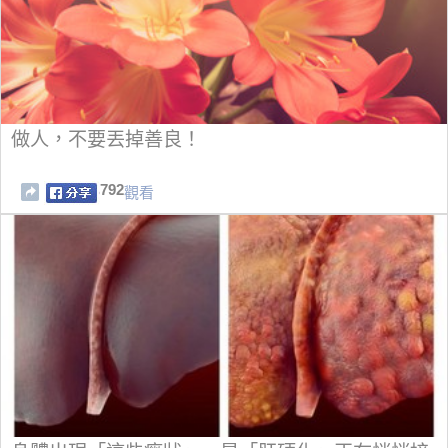
做人，不要丟掉善良！
792
觀看