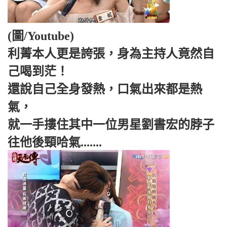
(圖/Youtube)
利菁本人更是誇張，身為主持人竟然自
己喝到茫！
還說自己全身發熱，口氣出來都是熱
氣，
就一手摟住其中一位男星劉書宏的脖子
往他後頸哈氣.......