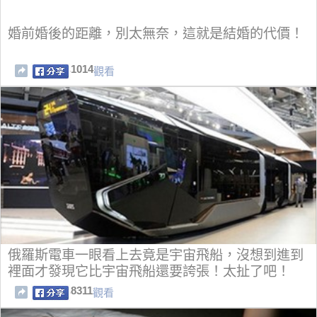
婚前婚後的距離，別太無奈，這就是結婚的代價！
1014
觀看
俄羅斯電車一眼看上去竟是宇宙飛船，沒想到進到
裡面才發現它比宇宙飛船還要誇張！太扯了吧！
8311
觀看