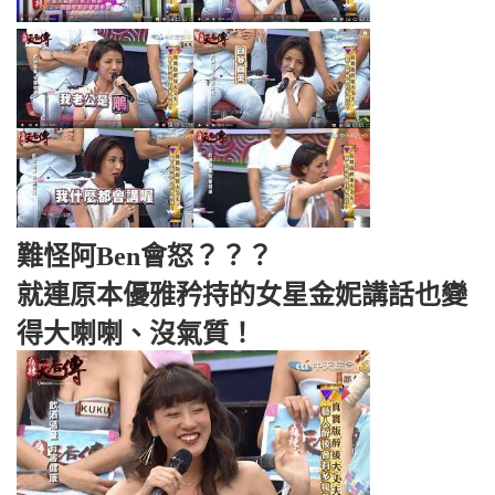
難怪阿Ben會怒？？？
就連原本優雅矜持的女星金妮講話也變
得大喇喇、沒氣質！