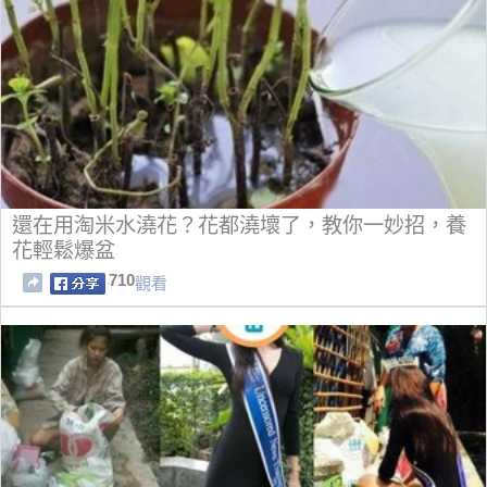
還在用淘米水澆花？花都澆壞了，教你一妙招，養
花輕鬆爆盆
710
觀看