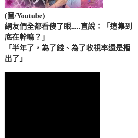
(圖/Youtube)
網友們全都看傻了眼.....直說：「這集到
底在幹嘛？」
「半年了，為了錢、為了收視率還是播
出了」