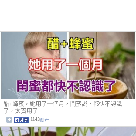
醋+蜂蜜，她用了一個月，閨蜜說，都快不認識
了，太實用了
1143
觀看