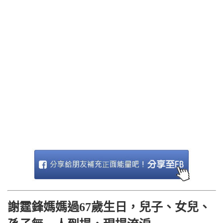
謝霆鋒媽媽過67歲生日，兒子、女兒、