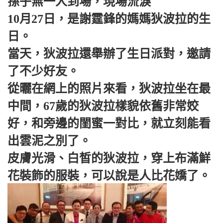
孫子無一人到場，現場流淚
10月27日，是謝霆鋒的媽媽狄波拉的生
日。
當天，狄波拉還舉辦了生日派對，邀請
了不少好友。
從曬在網上的照片來看，狄波拉坐在最
中間，67歲的狄波拉樣貌依舊非常姣
好，和旁邊的閨蜜一對比，就立刻能看
出雲泥之別了。
皮膚光滑、白皙的狄波拉，穿上布滿鮮
花裝飾的服裝，可以說是人比花嬌了。