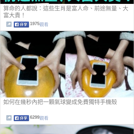
算命的人都說：這些生肖是富人命、前途無量、大
富大貴！
1975
觀看
如何在幾秒內把一顆氣球變成免費獨特手機殼
6299
觀看