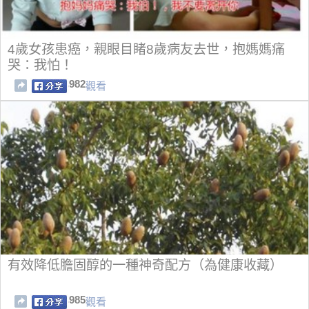
4歲女孩患癌，親眼目睹8歲病友去世，抱媽媽痛
哭：我怕！
982
觀看
有效降低膽固醇的一種神奇配方（為健康收藏）
985
觀看