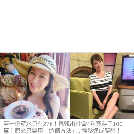
第一份薪水只有27k！佩甄出社會4年竟存了100
萬！原來只要用「這個方法」...輕鬆達成夢想！