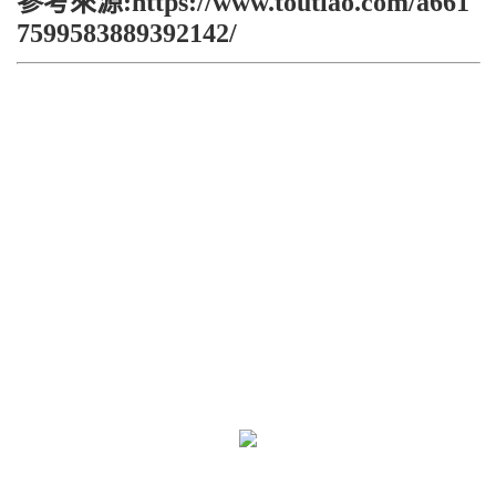
參考來源:https://www.toutiao.com/a661
7599583889392142/