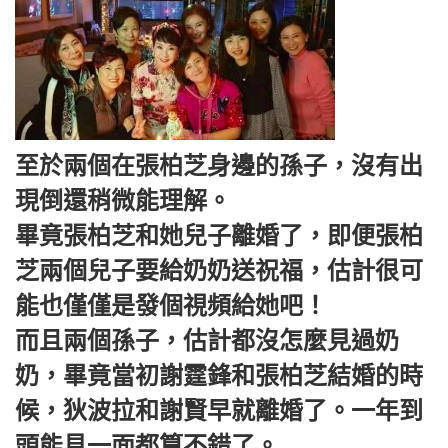
至於兩個在張柏芝身邊的孫子，沒有出
現倒還稍微能理解。
畢竟張柏芝和她兒子離婚了，即便張柏
芝兩個兒子要給奶奶送祝福，估計很可
能也僅僅是發個視頻給她吧！
而且兩個孫子，估計都沒怎麼見過奶
奶，畢竟當初謝霆鋒和張柏芝結婚的時
候，狄波拉和謝賢早就離婚了。一年到
頭能見一面都算不錯了。