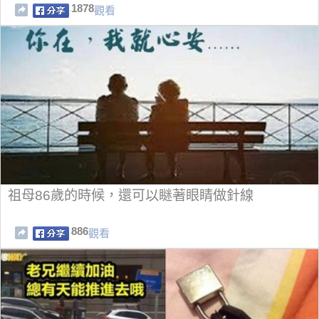
1878
觀看
祖母86歲的時候，還可以瞇著眼睛做針線
886
觀看