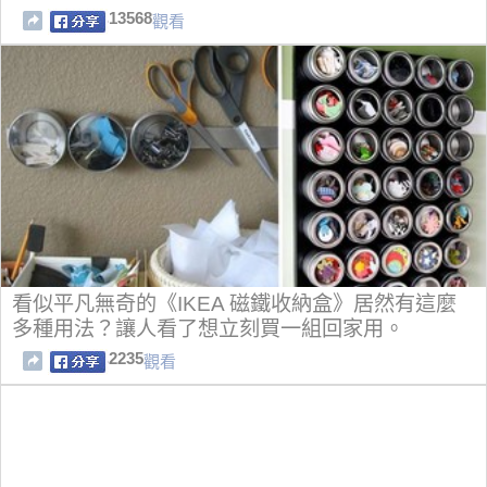
13568
觀看
看似平凡無奇的《IKEA 磁鐵收納盒》居然有這麼
多種用法？讓人看了想立刻買一組回家用。
2235
觀看