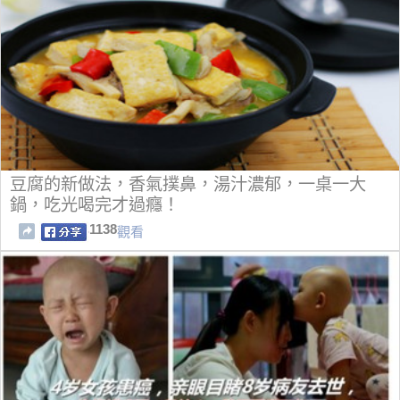
豆腐的新做法，香氣撲鼻，湯汁濃郁，一桌一大
鍋，吃光喝完才過癮！
1138
觀看