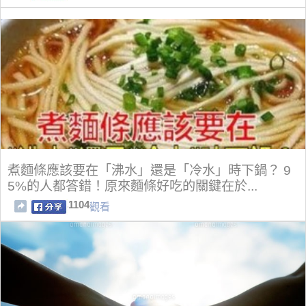
煮麵條應該要在「沸水」還是「冷水」時下鍋？ 9
5%的人都答錯！原來麵條好吃的關鍵在於...
1104
觀看