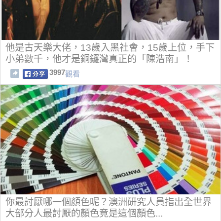
他是古天樂大佬，13歲入黑社會，15歲上位，手下
小弟數千，他才是銅鑼灣真正的「陳浩南」！
3997
觀看
你最討厭哪一個顏色呢？澳洲研究人員指出全世界
大部分人最討厭的顏色竟是這個顏色...