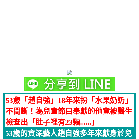
53歲「趙自強」18年來扮「水果奶奶」
不間斷！為兒童節目奉獻的他竟被醫生
檢查出「肚子裡有23顆......」
53歲的資深藝人趙自強多年來獻身於兒