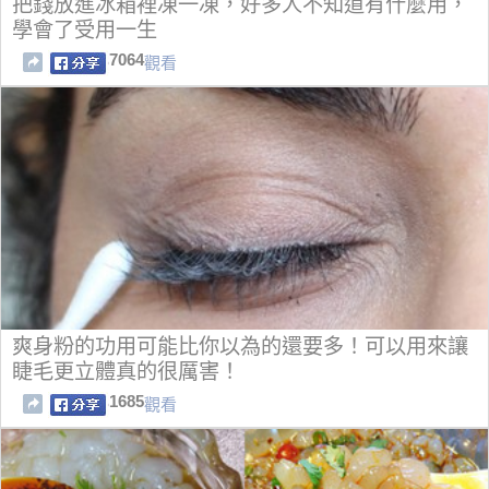
把錢放進冰箱裡凍一凍，好多人不知道有什麼用，
學會了受用一生
7064
觀看
爽身粉的功用可能比你以為的還要多！可以用來讓
睫毛更立體真的很厲害！
1685
觀看