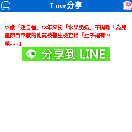
Love分享
53歲「趙自強」18年來扮「水果奶奶」不間斷！為兒
童節目奉獻的他竟被醫生檢查出「肚子裡有23
顆......」