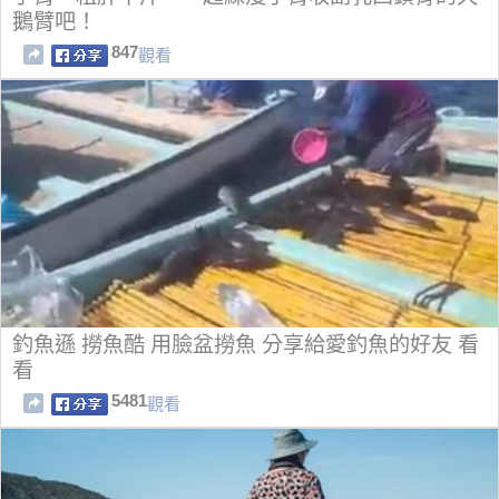
鵝臂吧！
847
觀看
釣魚遜 撈魚酷 用臉盆撈魚 分享給愛釣魚的好友 看
看
5481
觀看