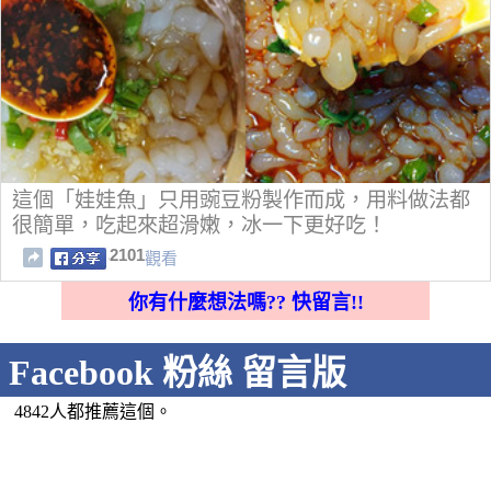
這個「娃娃魚」只用豌豆粉製作而成，用料做法都
很簡單，吃起來超滑嫩，冰一下更好吃！
2101
觀看
你有什麼想法嗎?? 快留言!!
Facebook 粉絲 留言版
4842人都推薦這個。