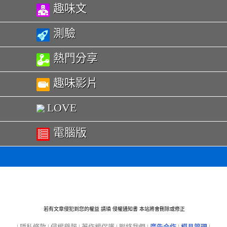
趣味文
測驗
熱門分享
趣味影片
LOVE
電腦版
若有文章侵犯到您的權益 請瑱
侵權通知書
本站將會刪除或修正
|
隱私條款
|
侵權舉報
|
著作權保護
|
聯絡我們
|
廣告合作
|
模具管理
|