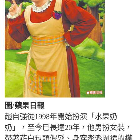
圖/蘋果日報
趙自強從1998年開始扮演「水果奶
奶」，至今已長達20年，他男扮女裝，
帶著花白包頭假髮、身穿澎澎圍裙的模