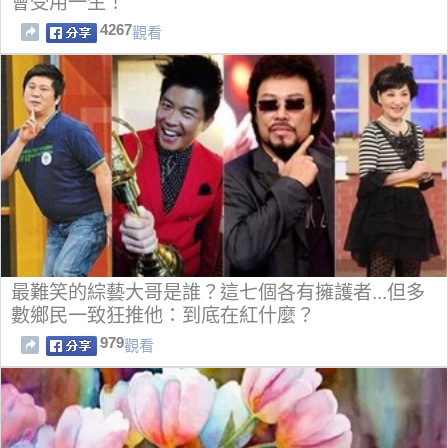
會受用一生！
4267
觀看
最難笑的綜藝大哥是誰？這七個各有擁護者...但多
數鄉民一致狂推他：到底在紅什麼？
979
觀看