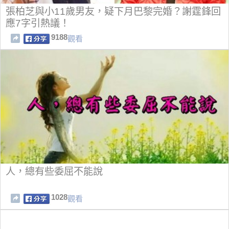
張柏芝與小11歲男友，疑下月巴黎完婚？謝霆鋒回
應7字引熱議！
9188
觀看
人，總有些委屈不能說
1028
觀看