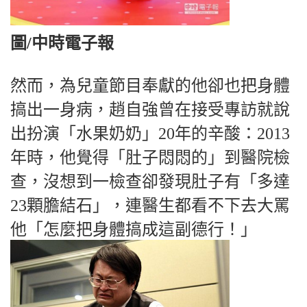
圖/中時電子報
然而，為兒童節目奉獻的他卻也把身體
搞出一身病，趙自強曾在接受專訪就說
出扮演「水果奶奶」20年的辛酸：2013
年時，他覺得「肚子悶悶的」到醫院檢
查，沒想到一檢查卻發現肚子有「多達
23顆膽結石」，連醫生都看不下去大罵
他「怎麼把身體搞成這副德行！」