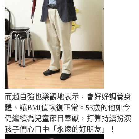
而趙自強也樂觀地表示，會好好調養身
體、讓BMI值恢復正常。53歲的他如今
仍繼續為兒童節目奉獻，打算持續扮演
孩子們心目中「永遠的好朋友」！