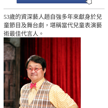
53歲的資深藝人趙自強多年來獻身於兒
童節目及舞台劇，堪稱當代兒童表演藝
術最佳代言人。