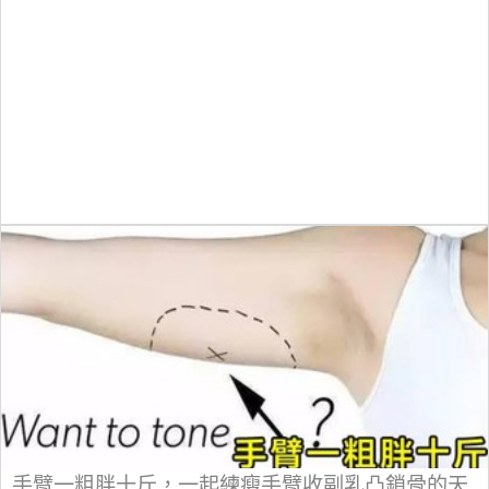
手臂一粗胖十斤，一起練瘦手臂收副乳凸鎖骨的天