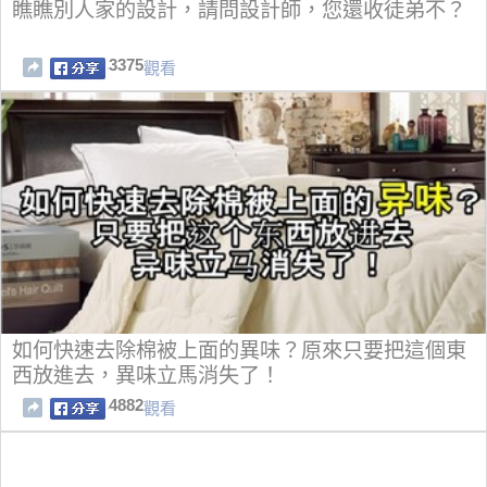
瞧瞧別人家的設計，請問設計師，您還收徒弟不？
3375
觀看
如何快速去除棉被上面的異味？原來只要把這個東
西放進去，異味立馬消失了！
4882
觀看