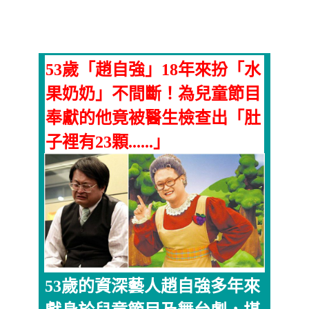
53歲「趙自強」18年來扮「水
果奶奶」不間斷！為兒童節目
奉獻的他竟被醫生檢查出「肚
子裡有23顆......」
53歲的資深藝人趙自強多年來