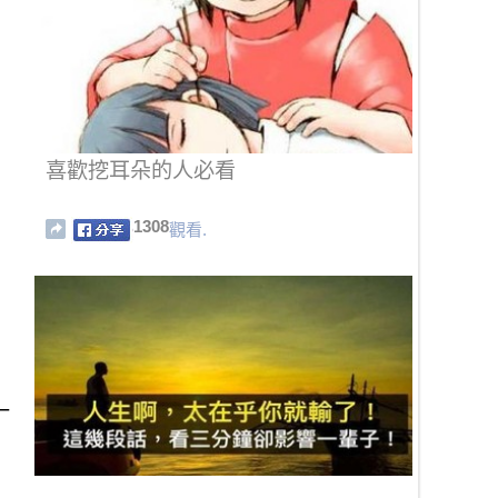
喜歡挖耳朵的人必看
1308
觀看.
一