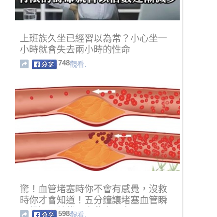
上班族久坐已經習以為常？小心坐一
小時就會失去兩小時的性命
748
觀看.
驚！血管堵塞時你不會有感覺，沒救
時你才會知道！五分鐘讓堵塞血管瞬
間暢通！轉載一次救人一命！！
598
觀看.