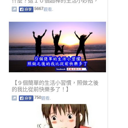
什麼？這１０個超棒的生活小妙招，
教你廢物利用!!!
5667
觀看.
【９個簡單的生活小習慣，照做之後
的我比從前快樂多了！】
750
觀看.