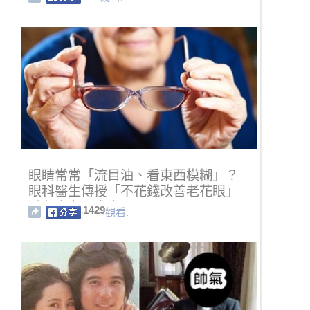
眼睛常常「流目油、看東西模糊」？
眼科醫生傳授「不花錢改善老花眼」
避免未老眼先衰！
1429
觀看.