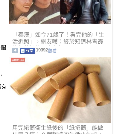
「秦漢」如今71歲了！看完他的「生
活近照」，網友嘆：終於知道林青霞
於腸
為何苦戀他那麼多年了！
19392
觀看.
，
常有
用完捲筒衛生紙後的「紙捲筒」能做