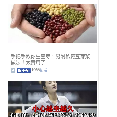
手把手教你生豆芽，另附私藏豆芽菜
做法！太實用了！
1065
觀看.