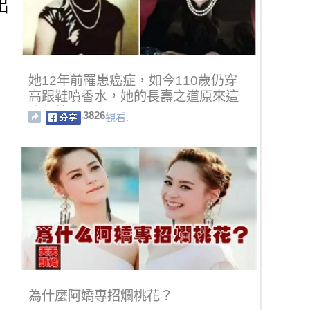
出
她12年前罹患癌症，如今110歲仍穿
高跟鞋噴香水，她的長壽之道原來這
麼任性！
3826
觀看.
為什麼阿嬌專招爛桃花？