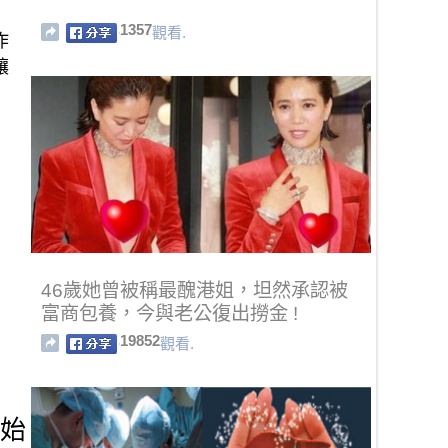
1357
觀看.
作
讓
46歲她曾被稱最醜港姐，坦然承認被
富商包養，今與老公復出撈金 !
19852
觀看.
開始