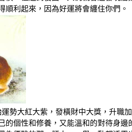
得順利起來，因為好運將會纏住你們。
開始運勢大紅大紫，發橫財中大獎，升職加
己的個性和修養，又能溫和的對待身邊