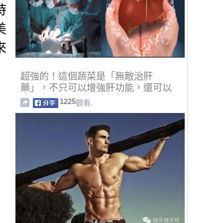
時
美
來
超強的！這個蔬菜是「無敵治肝
藥」，不只可以增強肝功能，還可以
消除脂肪肝，被稱為蔬菜之王！
1225
觀看.