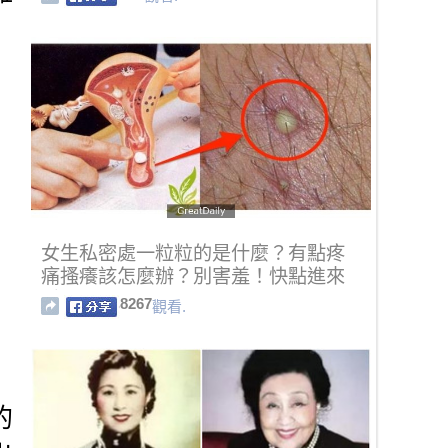
女生私密處一粒粒的是什麼？有點疼
痛搔癢該怎麼辦？別害羞！快點進來
看！
8267
觀看.
的