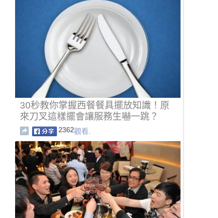
30秒教你掌握西餐餐具擺放知識！原
來刀叉這樣擺會讓服務生嚇一跳？
2362
觀看.