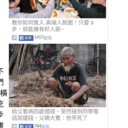
教你如何進入 高端人脈圈！只要 9
步，就能擁有好人脈~
1417
觀看.
不
們
發橫
吃
給父看病四處借錢，突然接到同學電
步
話說還錢，父親大驚：他早死了
雞
784
觀看.