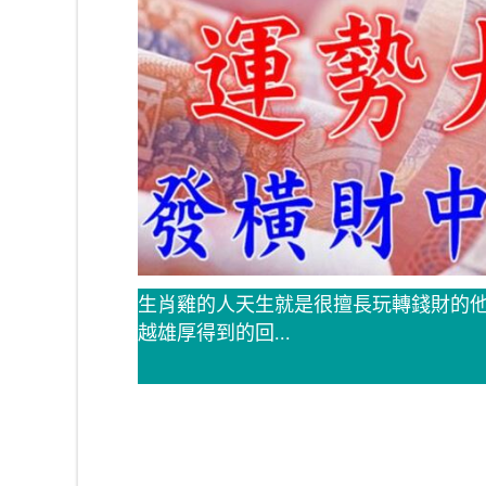
生肖雞的人天生就是很擅長玩轉錢財的
越雄厚得到的回...