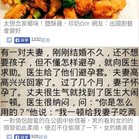
太想念家鄉味！鹽酥雞、珍奶DIY 網友：出國廚藝
會變好
1232
觀看
一對情侶甜蜜的在公園中依偎著，男的看到女的的
頭發如此柔順，便忍不住偷摸了一下，女的嬌滴滴
的說：.....
928
觀看