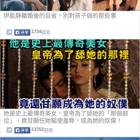
伊能靜離婚後的自省，別對孩子做的那些事
1734
觀看
她是史上最傳奇美女，皇帝為了舔她的「那個部
位」，竟甘願任她驅使羞辱，成為她的奴僕！
13752
觀看