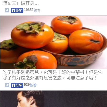
時丈夫」破其身…
19652
觀看
吃了柿子別扔蒂兒，它可是上好的中藥材！但是它
除了有好處之外還有危害之處，可要注意了哦！
929
觀看