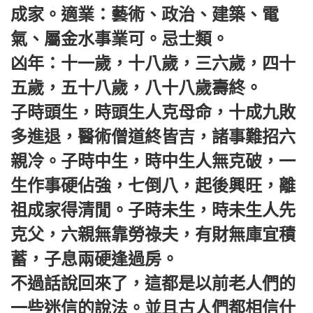
成家。適業：藝術、政治、建築、電
氣、屬金水事業可。忌士類。
凶年：十一歲，十八歲，三六歲，四十
五歲，五十八歲，八十八歲壽終。
子時頭生，時頭生人克母命，十成九敗
多進退，醫術僧道終皆吉，諸事難招六
親冷。子時中生，時中生人無克破，一
生作事硬佔強，七倒八，起後興旺，離
祖成家得清閒。子時未生，時未生人先
克父，六親無靠勞祿夫，有財無庫宜積
蓄，子息兩硬逢過房。
不過話說回來了，這都是以前老人們的
一些迷信的說法。並且古人們都相信什