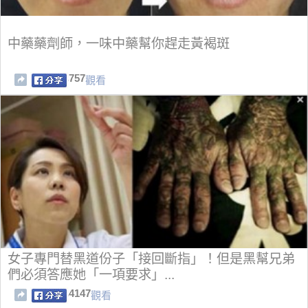
中藥藥劑師，一味中藥幫你趕走黃褐斑
757
觀看
女子專門替黑道份子「接回斷指」！但是黑幫兄弟
們必須答應她「一項要求」...
4147
觀看