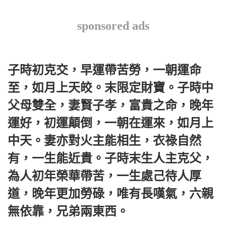
sponsored ads
子時初克交，早運帶苦勞，一朝運命
至，如月上天皎。末限定財寶。子時中
父母雙全，妻賢子孝，富貴之命，晚年
運好，初運顛倒，一朝在運來，如月上
中天。妻亦對火主能相生，衣祿自然
有，一生能近貴。子時末生人主克父，
為人初年榮華帶苦，一生處己待人厚
道，晚年更加勞碌，唯有長嘆氣，六親
無依靠，兄弟兩東西。