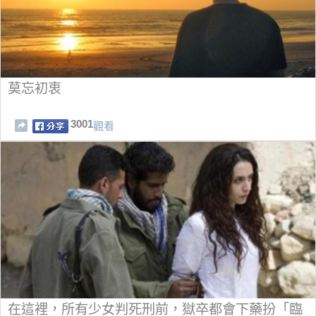
莫忘初衷
3001
觀看
在這裡，所有少女判死刑前，獄卒都會下藥扮「臨