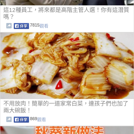
這12種員工，將來都是高階主管人選！你有這潛質
嗎？
7815
觀看
不用放肉！簡單的一道家常白菜，連孩子們也加了
兩大碗飯！
869
觀看