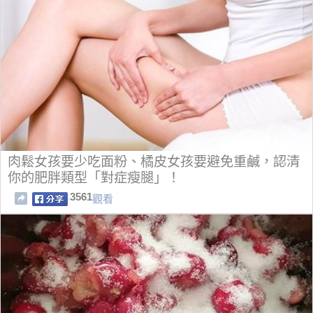
肉鬆女孩要少吃面粉、橘皮女孩要避免重鹹，認清
你的肥胖類型「對症瘦腿」！
3561
觀看