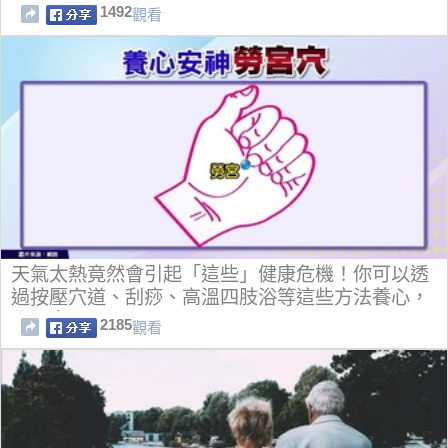
1492
觀看
天氣太熱竟然會引起「這些」健康危機！你可以透
過按壓穴道、刮痧、高溫四肢浴等這些方法養心，
學起來！
2185
觀看