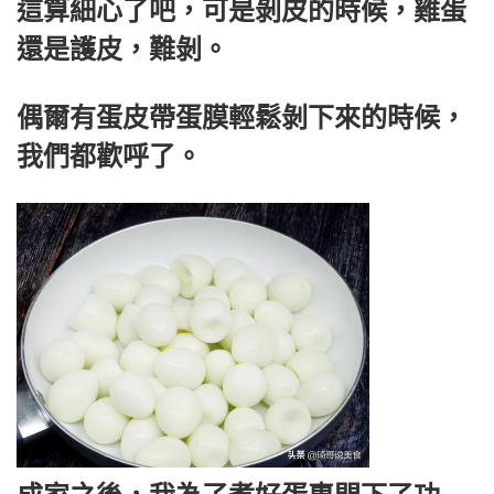
這算細心了吧，可是剝皮的時候，雞蛋
還是護皮，難剝。
偶爾有蛋皮帶蛋膜輕鬆剝下來的時候，
我們都歡呼了。