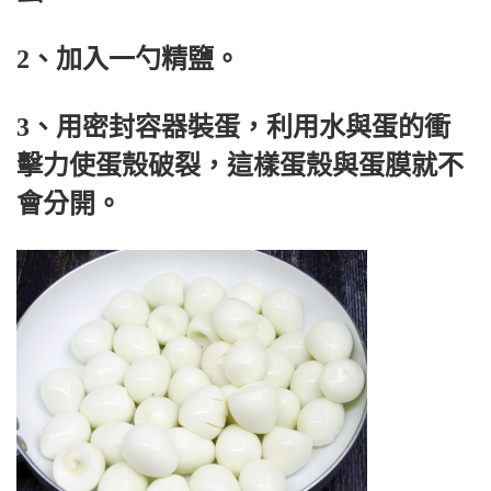
2、加入一勺精鹽。
3、用密封容器裝蛋，利用水與蛋的衝
擊力使蛋殼破裂，這樣蛋殼與蛋膜就不
會分開。