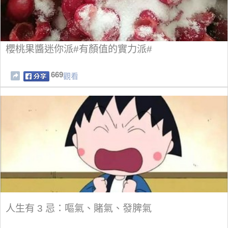
櫻桃果醬迷你派#有顏值的實力派#
669
觀看
人生有 3 忌：嘔氣、賭氣、發脾氣