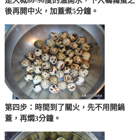
是大概80-90度的溫開水，下入鵪鶉蛋之
後再開中火，加蓋煮5分鐘。
第四步：時間到了關火，先不用開鍋
蓋，再燜3分鐘。