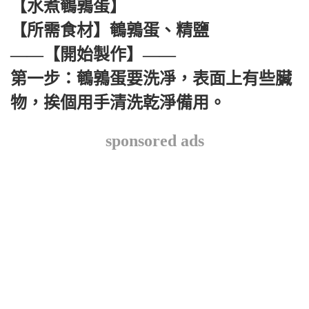
【水煮鵪鶉蛋】
【所需食材】鵪鶉蛋、精鹽
——【開始製作】——
第一步：鵪鶉蛋要洗凈，表面上有些臟
物，挨個用手清洗乾淨備用。
sponsored ads