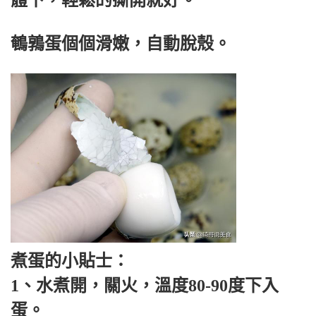
鵪鶉蛋個個滑嫩，自動脫殼。
煮蛋的小貼士：
1、水煮開，關火，溫度80-90度下入
蛋。