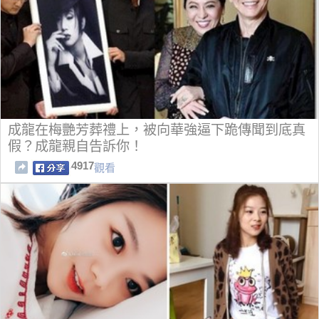
成龍在梅艷芳葬禮上，被向華強逼下跪傳聞到底真
假？成龍親自告訴你！
4917
觀看