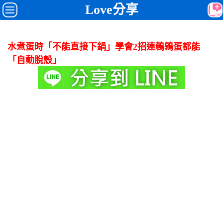
Love分享
水煮蛋時「不能直接下鍋」學會2招連鵪鶉蛋都能
「自動脫殼」