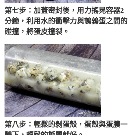
第七步：加蓋密封後，用力搖晃容器2
分鐘，利用水的衝擊力與鵪鶉蛋之間的
碰撞，將蛋皮撞裂。
第八步：輕鬆的剝蛋殼，蛋殼與蛋膜一
體下，輕鬆的撕開就好。