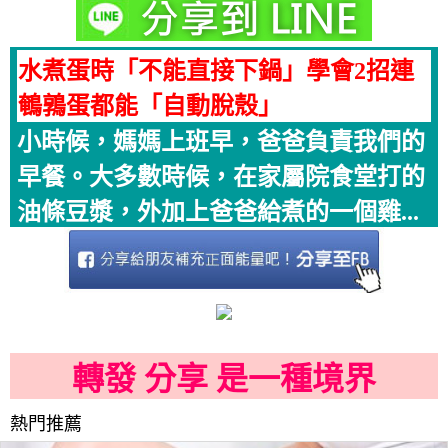
水煮蛋時「不能直接下鍋」學會2招連
鵪鶉蛋都能「自動脫殼」
小時候，媽媽上班早，爸爸負責我們的
早餐。大多數時候，在家屬院食堂打的
油條豆漿，外加上爸爸給煮的一個雞...
轉發 分享 是一種境界
熱門推薦