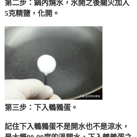
第二步：鍋內燒水，水開之後關火加入
5克精鹽，化開。
第三步：下入鵪鶉蛋。
記住下入鵪鶉蛋不是開水也不是涼水，