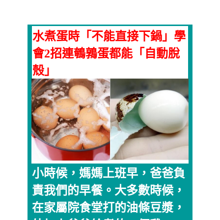
水煮蛋時「不能直接下鍋」學
會2招連鵪鶉蛋都能「自動脫
殼」
小時候，媽媽上班早，爸爸負
責我們的早餐。大多數時候，
在家屬院食堂打的油條豆漿，