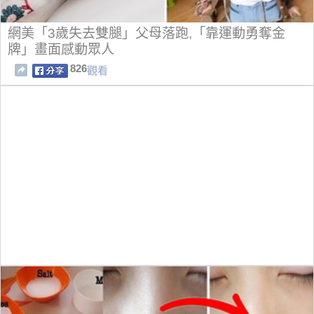
網美「3歲失去雙腿」父母落跑,「靠運動勇奪金
牌」畫面感動眾人
826
觀看