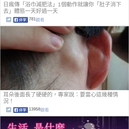
日瘋傳「浴巾減肥法」1個動作就讓你「肚子消下
去」體態一天好過一天
781
觀看
耳朵後面長了硬硬的，專家說：要當心這幾種情
況！
13958
觀看