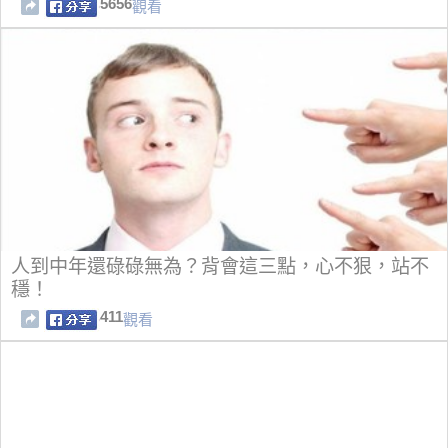
5656
觀看
人到中年還碌碌無為？背會這三點，心不狠，站不
穩！
411
觀看