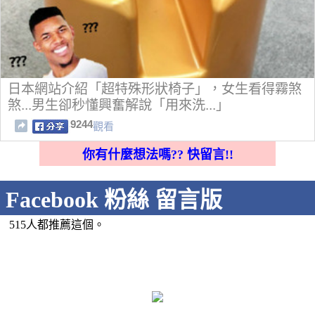
日本網站介紹「超特殊形狀椅子」，女生看得霧煞
煞...男生卻秒懂興奮解說「用來洗...」
9244
觀看
你有什麼想法嗎?? 快留言!!
Facebook 粉絲 留言版
515人都推薦這個。