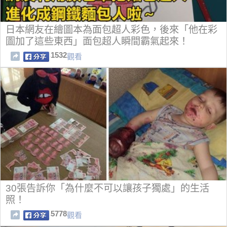
日本網友在繪圖本為面包超人彩色，後來「他在彩
圖加了這些東西」面包超人瞬間霸氣起來！
1532
觀看
30張告訴你「為什麼不可以讓孩子獨處」的生活
照！
5778
觀看