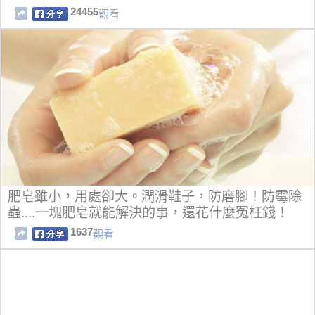
24455
觀看
肥皂雖小，用處卻大。潤滑鞋子，防磨腳！防霉除
蟲....一塊肥皂就能解決的事，還花什麼冤枉錢！
1637
觀看