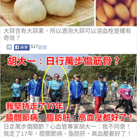
大蒜含有大蒜素，所以酒泡大蒜可以溶血栓是確有
奇效？
517
觀看
日走萬步傷關節？心血管專家胡大一：我不同意！
我走了17年，膝關節病、脂肪肝、高血壓都好了！