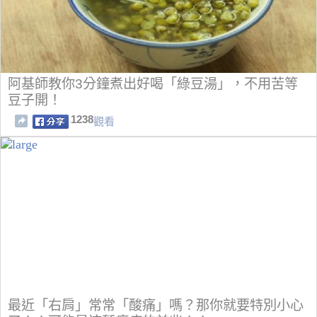
阿基師教你3分鐘煮出好喝「綠豆湯」，不用苦等
豆子開！
1238
觀看
最近「右肩」常常「酸痛」嗎？那你就要特別小心