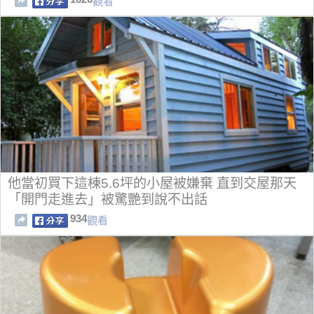
觀看
他當初買下這棟5.6坪的小屋被嫌棄 直到交屋那天
「開門走進去」被驚艷到說不出話
934
觀看