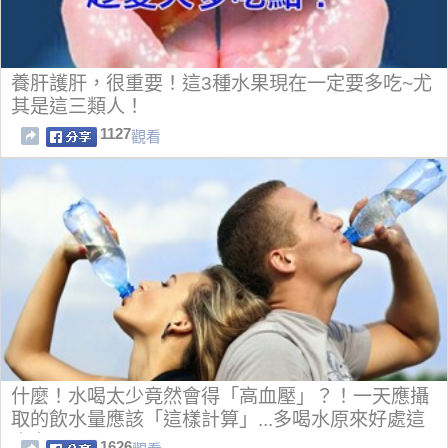
養肝護肝，很重要！這3種水果現在一定要多吃~尤
其是這三類人！
1127
觀看
什麼！水喝太少竟然會得「高血壓」？！一天應攝
取的飲水量應該「這樣計算」...多喝水原來好處這
麼多！
1626