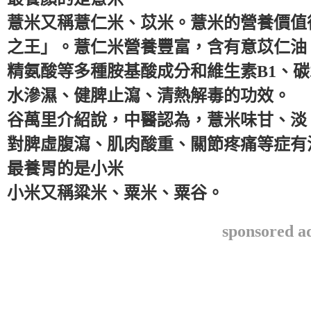
薏米又稱薏仁米、苡米。薏米的營養價值
之王」。薏仁米營養豐富，含有意苡仁油
精氨酸等多種胺基酸成分和維生素B1、
水滲濕、健脾止瀉、清熱解毒的功效。
谷萬里介紹說，中醫認為，薏米味甘、淡
對脾虛腹瀉、肌肉酸重、關節疼痛等症有
最養胃的是小米
小米又稱粱米、粟米、粟谷。
sponsored a