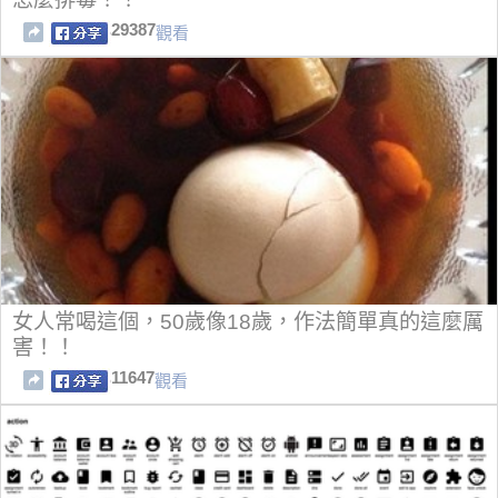
29387
觀看
女人常喝這個，50歲像18歲，作法簡單真的這麼厲
害！！
11647
觀看