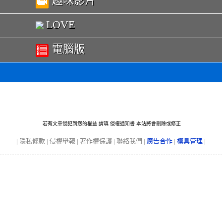
趣味影片
LOVE
電腦版
若有文章侵犯到您的權益 請瑱
侵權通知書
本站將會刪除或修正
|
隱私條款
|
侵權舉報
|
著作權保護
|
聯絡我們
|
廣告合作
|
模具管理
|