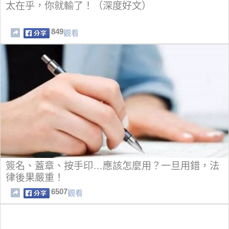
太在乎，你就輸了！（深度好文）
849
觀看
簽名、蓋章、按手印…應該怎麼用？一旦用錯，法
律後果嚴重！
6507
觀看