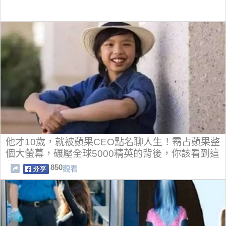
他才10歲，就被蘋果CEO點名聊人生！霸占蘋果整
個大螢幕，碾壓全球5000精英的背後，你該看到這
些…
850
觀看