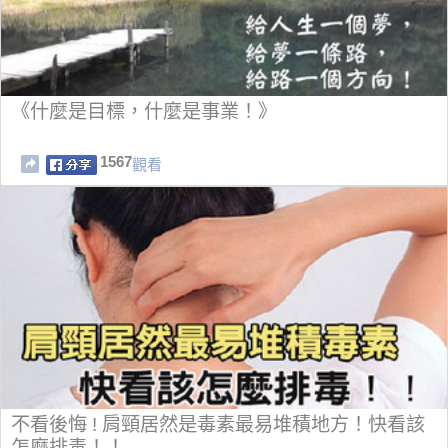
《什麼是目標，什麼是事業！》
1567
觀看
不看後悔 ! 肩頸居然是毒素最易堆積地方！快看該
怎麼排毒！！