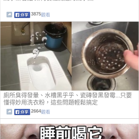
3875
觀看
廁所臭得發暈、水槽黑乎乎、瓷磚發黑發霉...只要
懂得妙用洗衣粉，這些問題輕鬆搞定
2664
觀看