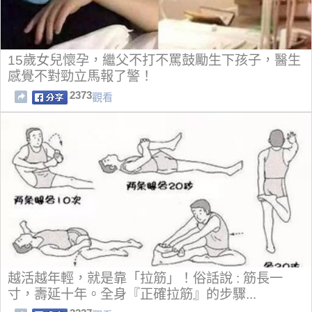
15歲女兒懷孕，繼父不打不罵鼓勵生下孩子，醫生
感覺不對勁立馬報了警！
2373
觀看
越活越年輕，就是靠「拉筋」！俗話說 : 筋長一
寸，壽延十年。全身『正確拉筋』的步驟...