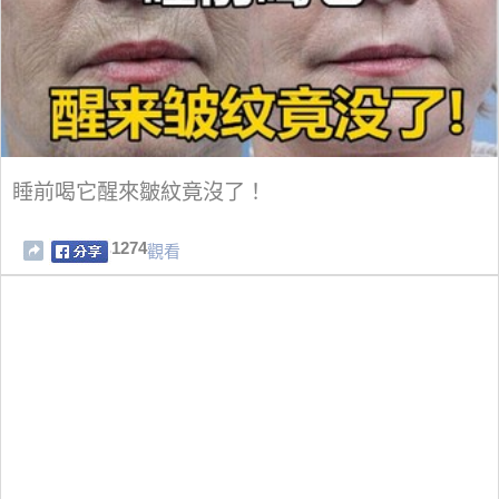
睡前喝它醒來皺紋竟沒了！
1274
觀看