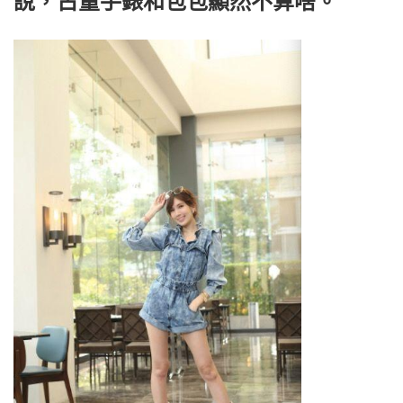
說，古董手錶和包包顯然不算啥。