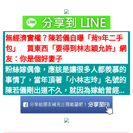
無經濟實權？陳若儀自曝「背9年二手
包」 買東西「要得到林志穎允許」網
友：你是個好妻子
粉絲嫁偶像，應該是讓很多人都羨慕的
事情了，當年頂著「小林志玲」名號的
陳若儀剛出道不久，就因為嫁給曾經...