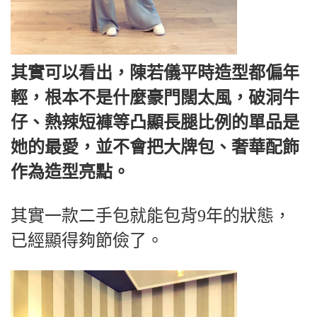
其實可以看出，陳若儀平時造型都偏年
輕，根本不是什麼豪門闊太風，破洞牛
仔、熱辣短褲等凸顯長腿比例的單品是
她的最愛，並不會把大牌包、奢華配飾
作為造型亮點。
其實一款二手包就能包背9年的狀態，
已經顯得夠節儉了。