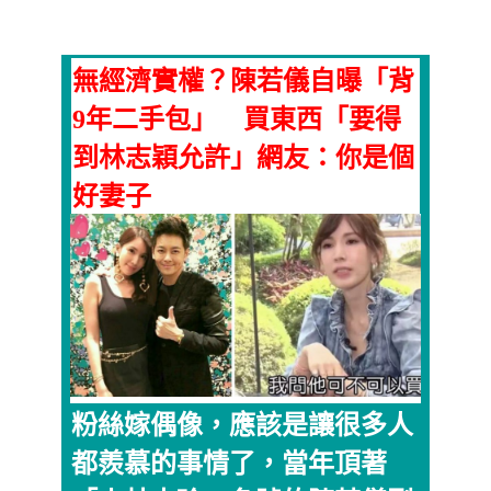
無經濟實權？陳若儀自曝「背
9年二手包」 買東西「要得
到林志穎允許」網友：你是個
好妻子
粉絲嫁偶像，應該是讓很多人
都羨慕的事情了，當年頂著