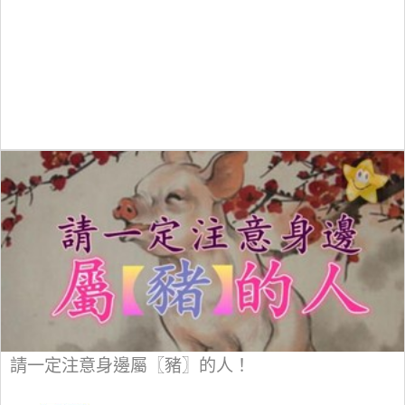
請一定注意身邊屬〖豬〗的人！