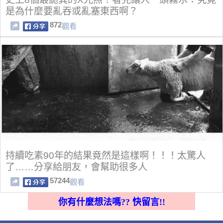
是為什麼要亂吞或亂塞東西啊？
872
觀看
持續吃素90年的結果竟然是這樣啊！！！太驚人
了……分享給朋友，會幫助很多人
57244
觀看
你有什麼想法嗎?? 快留言!!