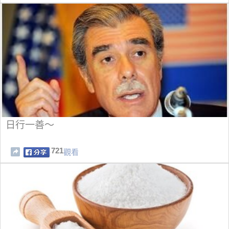
日行一善～
721
觀看