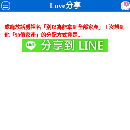
Love分享
成龍放話房祖名「別以為能拿到全部家產」！沒想到
他「98億家產」的分配方式竟是...