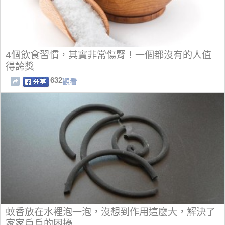
4個飲食習慣，其實非常傷腎！一個都沒有的人值
得誇獎
632
觀看
蚊香放在水裡泡一泡，沒想到作用這麼大，解決了
家家戶戶的困擾