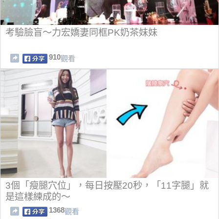
考驗臉盲～力宏嬌妻同框PK奶茶妹妹
910
觀看
3個「瘦腿穴位」，每日按壓20秒，「11字腿」就
是這樣練成的～
1368
觀看