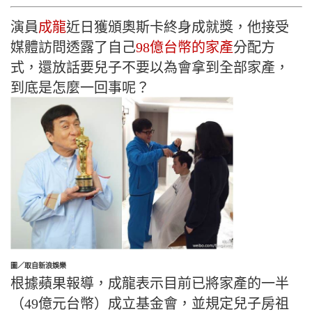
演員
成龍
近日獲頒奧斯卡終身成就獎，他接受
媒體訪問透露了自己
98億台幣的家產
分配方
式，還放話要兒子不要以為會拿到全部家產，
到底是怎麼一回事呢？
圖／取自新浪娛樂
根據蘋果報導，成龍表示目前已將家產的一半
（49億元台幣）成立基金會，並規定兒子房祖