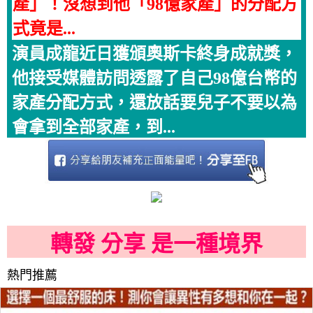
產」！沒想到他「98億家產」的分配方
式竟是...
演員成龍近日獲頒奧斯卡終身成就獎，
他接受媒體訪問透露了自己98億台幣的
家產分配方式，還放話要兒子不要以為
會拿到全部家產，到...
轉發 分享 是一種境界
熱門推薦