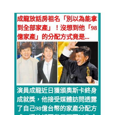
成龍放話房祖名「別以為能拿
到全部家產」！沒想到他「98
億家產」的分配方式竟是...
演員成龍近日獲頒奧斯卡終身
成就獎，他接受媒體訪問透露
了自己98億台幣的家產分配方