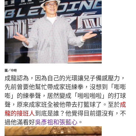
圖／中時
成龍認為，因為自己的光環讓兒子備感壓力，
先前曾要他幫忙帶成家班練拳，沒想到「嘭嘭
嘭」的練拳聲，居然變成「啪啦啪啦」的打球
聲，原來成家班全被他帶去打籃球了。至於
成
龍的接班人
到底是誰？他覺得目前還沒有，不
過他滿看好
吳彥祖和張藍心
。