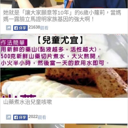
她就是「讓大家願意等10年」的6歲小蘿莉，當媽
媽一露臉立馬證明家族基因的強大啊！
21638
觀看
山藥煮水治兒童咳嗽
2022
觀看