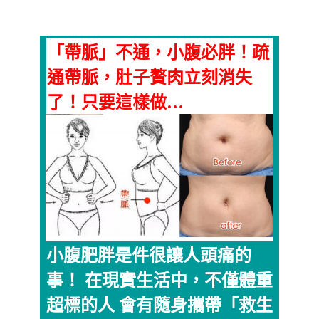
「帶脈」不通，小腹必胖！疏
通帶脈，肚子贅肉立刻消失
了！只要這樣做…
小腹肥胖是件很讓人頭痛的
事！ 在現實生活中，不僅體重
超標的人 會有隨身攜帶「救生