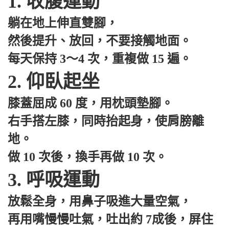
1. 收腹運動
躺在地上伸直雙腳，
然後提升、放回，不要接觸地面。
每天保持 3～4 次，重複做 15 遍。
2. 仰臥起坐
膝蓋屈成 60 度，用枕頭墊腳。
右手搭左膝，同時抬起身，使肩膀離
地。
做 10 次後，換手再做 10 次。
3. 呼吸運動
放鬆全身，用鼻子吸進大量空氣，
再用嘴慢慢吐氣，吐出約 7成後，屏住