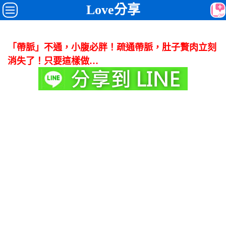
Love分享
「帶脈」不通，小腹必胖！疏通帶脈，肚子贅肉立刻
消失了！只要這樣做…