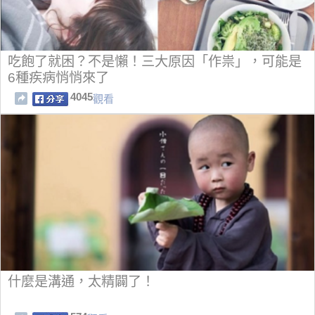
吃飽了就困？不是懶！三大原因「作祟」，可能是
6種疾病悄悄來了
4045
觀看
什麼是溝通，太精闢了！