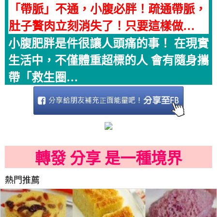
「帶脈」不通，小腹必胖！疏通帶脈，
肚子贅肉立刻消失了！只要這樣做…
小腹肥胖是件很讓人頭痛的事！ 在現實
生活中，不僅體重超標的人 會有隨身攜
帶「救生圈…
轉發 分享 是一種境界
熱門推薦