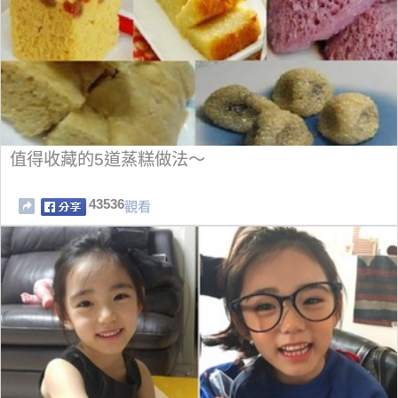
值得收藏的5道蒸糕做法～
43536
觀看