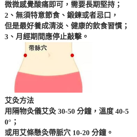
微微感覺酸痛即可，需要長期堅持；
2、無須特意節食、鍛鍊或者忌口，
但是最好養成清淡、健康的飲食習慣；
3、月經期間應停止敲擊。
艾灸方法
用隔物灸儀艾灸 30-50 分鐘，溫度 40-5
0°；
或用艾條懸灸帶脈穴 10-20 分鐘。