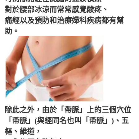
對於腰部冰涼而常常感覺酸疼、
痛經以及預防和治療婦科疾病都有幫
助。
除此之外，由於「帶脈」上的三個穴位
「帶脈」(與經同名也叫「帶脈」)、五
樞、維道，