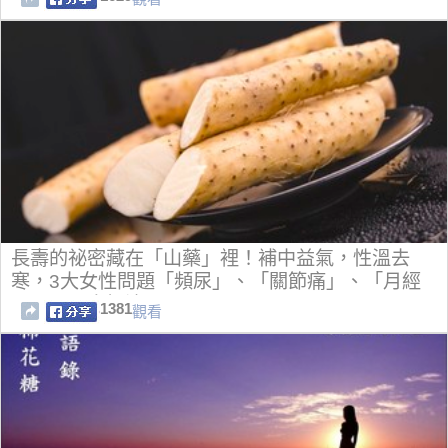
長壽的祕密藏在「山藥」裡！補中益氣，性溫去
寒，3大女性問題「頻尿」、「關節痛」、「月經
不順」一次解決！
1381
觀看