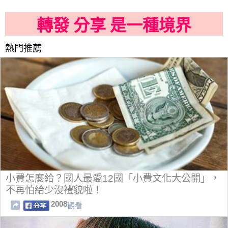
轉發 分享 是一種境界
熱門推薦
小費怎麼給？國人最愛12國「小費文化大公開」，
不再怕給少沒禮貌啦！
2008
觀看