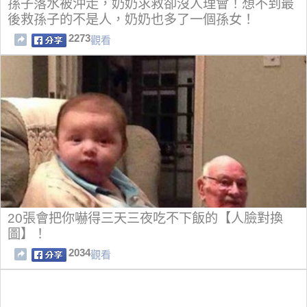
孫子落水被沖走，奶奶求救卻沒人理會！想不到最
後救孫子的不是人，奶奶也多了一個孫女！
2273
觀看
20張會把你嚇得三天三夜吃不下飯的【人臉對換
圖】！
2034
觀看