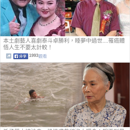
本土劇藝人喜劇泰斗卓勝利，睡夢中過世....罹癌體
悟人生不要太計較！
1993
觀看