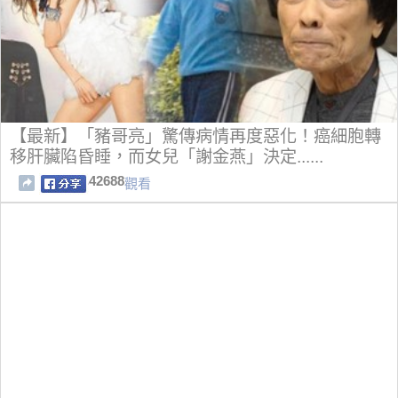
【最新】「豬哥亮」驚傳病情再度惡化！癌細胞轉
移肝臟陷昏睡，而女兒「謝金燕」決定......
42688
觀看