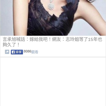
言承旭喊話：嫁給我吧！網友：志玲姐等了15年也
夠久了！
8086
觀看