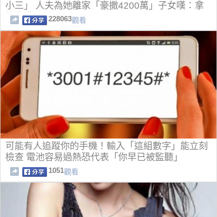
小三」 人夫為她離家「豪撒4200萬」子女嘆：拿
她沒轍
228063
觀看
可能有人追蹤你的手機！輸入「這組數字」能立刻
檢查 電池容易過熱恐代表「你早已被監聽」
1051
觀看