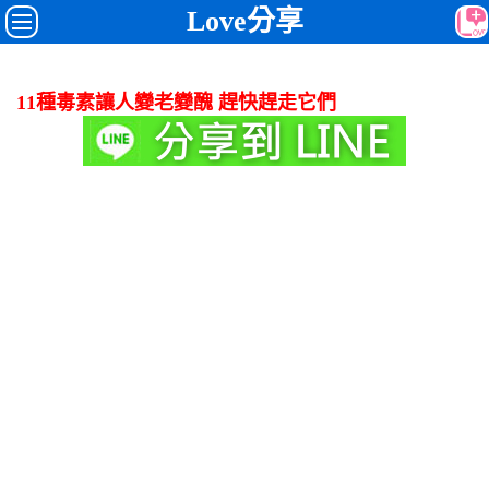
Love分享
11種毒素讓人變老變醜 趕快趕走它們