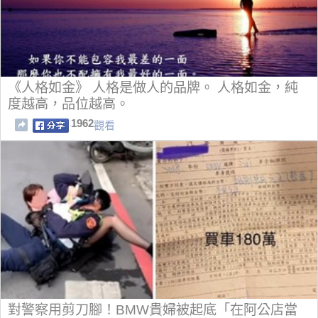
《人格如金》 人格是做人的品牌。 人格如金，純
度越高，品位越高。
1962
觀看
對警察用剪刀腳！BMW貴婦被起底「在阿公店當