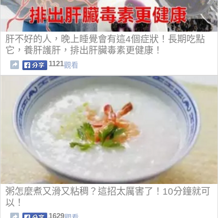
肝不好的人，晚上睡覺會有這4個症狀！長期吃點
它，養肝護肝，排出肝臟毒素更健康！
1121
觀看
粥怎麼煮又滑又粘稠？這招太厲害了！10分鐘就可
以！
1629
觀看