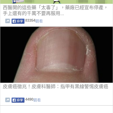
西醫開的這些藥「太毒了」，藥廠已經宣布停產，
手上還有的千萬不要再服用...
83354
觀看
皮膚癌徵兆！皮膚科醫師：指甲有黑線警惕皮膚癌
4490
觀看