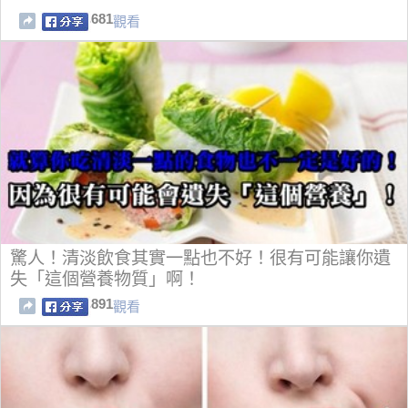
681
觀看
驚人！清淡飲食其實一點也不好！很有可能讓你遺
失「這個營養物質」啊！
891
觀看