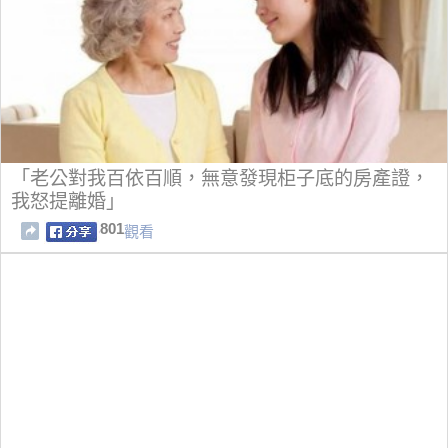
「老公對我百依百順，無意發現柜子底的房產證，
我怒提離婚」
801
觀看