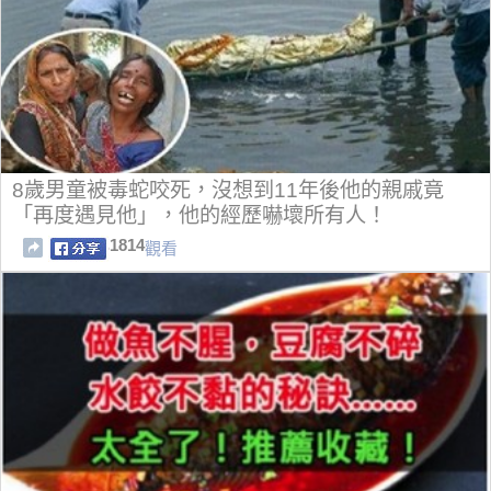
8歲男童被毒蛇咬死，沒想到11年後他的親戚竟
「再度遇見他」，他的經歷嚇壞所有人！
1814
觀看