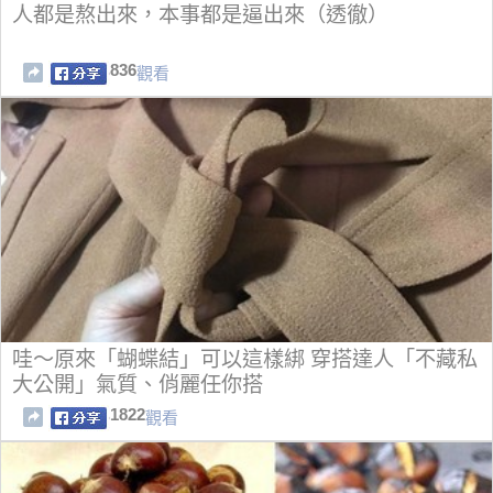
人都是熬出來，本事都是逼出來（透徹）
836
觀看
哇～原來「蝴蝶結」可以這樣綁 穿搭達人「不藏私
大公開」氣質、俏麗任你搭
1822
觀看