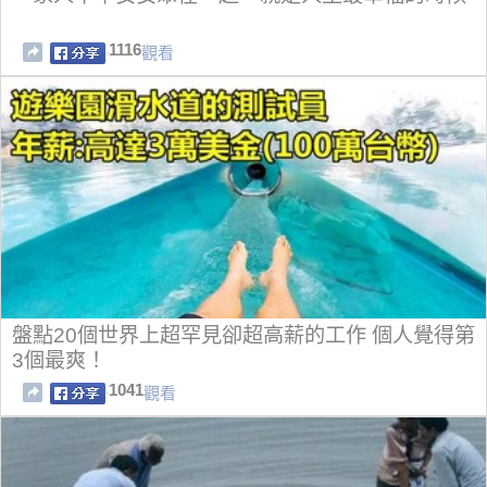
1116
觀看
盤點20個世界上超罕見卻超高薪的工作 個人覺得第
3個最爽！
1041
觀看