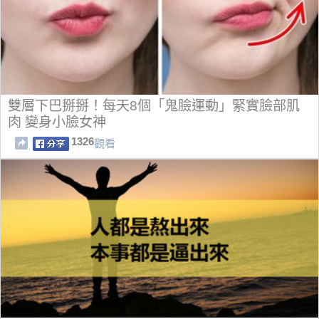
雙層下巴掰掰！每天8個「鬼臉運動」緊實臉部肌
肉 變身小臉女神
1326
觀看