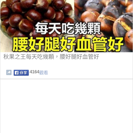
秋果之王每天吃幾顆，腰好腿好血管好
4164
觀看