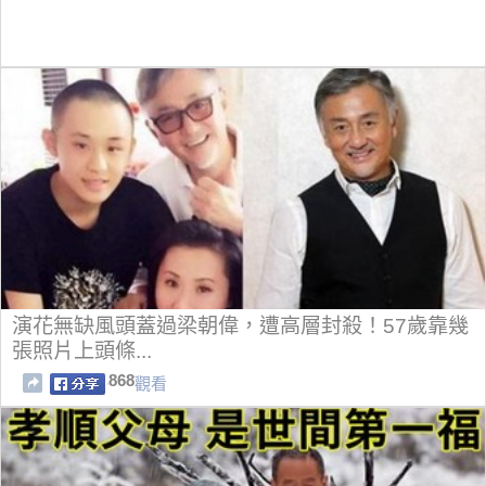
演花無缺風頭蓋過梁朝偉，遭高層封殺！57歲靠幾
張照片上頭條...
868
觀看