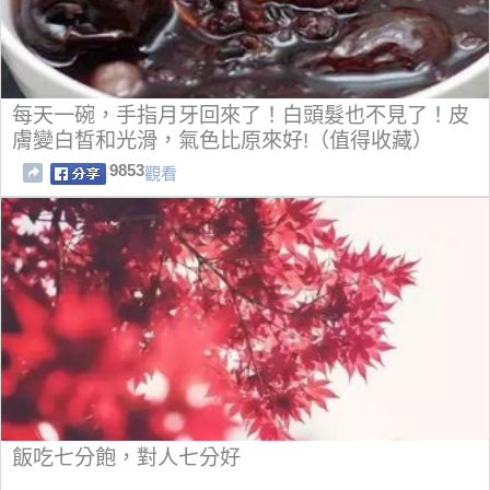
每天一碗，手指月牙回來了！白頭髮也不見了！皮
膚變白皙和光滑，氣色比原來好!（值得收藏）
9853
觀看
飯吃七分飽，對人七分好