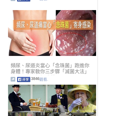
頻尿、尿道炎當心「念珠菌」跑進你
身體！專家敎你三步驟「滅菌大法」
養成百毒不侵好體質
3846
觀看.