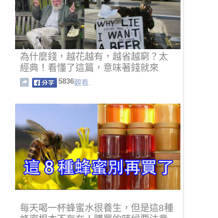
為什麼錢，越花越有，越省越窮？太
經典！看懂了這篇，意味著錢就來
了！
5836
觀看.
每天喝一杯蜂蜜水很養生，但是這8種