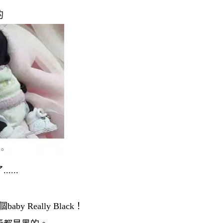
的
...
Really Black！