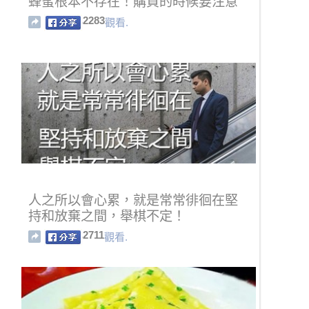
蜂蜜根本不存在！購買的時候要注意
了！
2283
觀看.
人之所以會心累，就是常常徘徊在堅
持和放棄之間，舉棋不定！
2711
觀看.