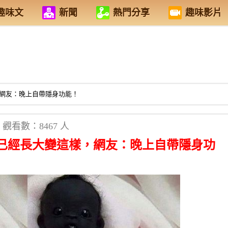
趣味文
新聞
熱門分享
趣味影片
網友：晚上自帶隱身功能！
觀看數：8467 人
已經長大變這樣，網友：晚上自帶隱身功