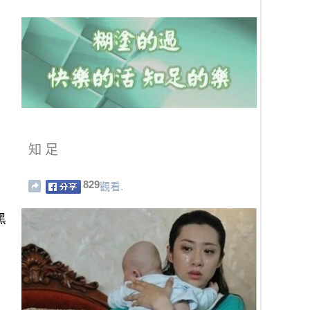
知 足
829
觀看.
黑