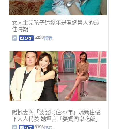
女人生完孩子這幾年是看透男人的最
佳時期！
5338
觀看.
陽帆妻與「婆婆同住22年」媽媽住樓
下人人稱羨 她坦言「婆媽同桌吃飯」
異常艱辛！
3196
觀看.