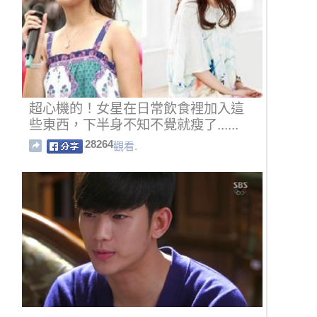
超心機的！女星在日常飲食裡加入這
些東西，下半身不知不覺就瘦了......
28264
觀看.