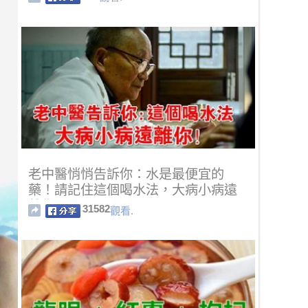
老中醫悄悄告訴你：水是最便宜的
藥！請記住這個喝水法，大病小病遠
離你！
31582
觀看.