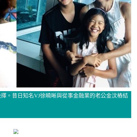
擇。昔日知名VJ徐曉晰與從事金融業的老公金汶樁結