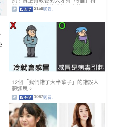
然！真正有教養的人才有「5個」特
質，隨時注意才能成就更高格局
2158
觀看.
，
為
12個「我們錯了大半輩子」的錯誤人
體迷思。
1067
觀看.