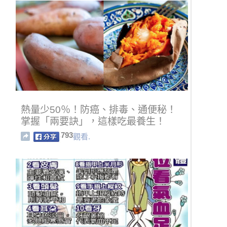
熱量少50％！防癌、排毒、通便秘！
掌握「兩要訣」，這樣吃最養生！
793
觀看.