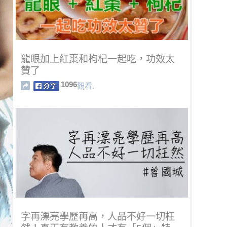
龍眼加上紅棗和枸杞一起吃，功效太
贊了
1096
觀看.
字再漂亮學歷再高，人品不好一切枉