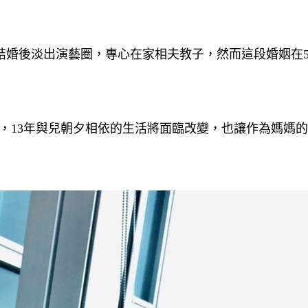
結婚後淡出演藝圈，專心在家相夫教子，然而這段婚姻在
，13年與兒朝夕相依的生活將面臨改變，也讓作為媽媽