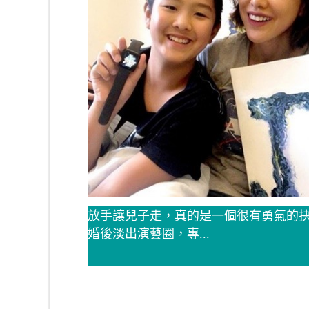
放手讓兒子走，真的是一個很有勇氣的抉
婚後淡出演藝圈，專...