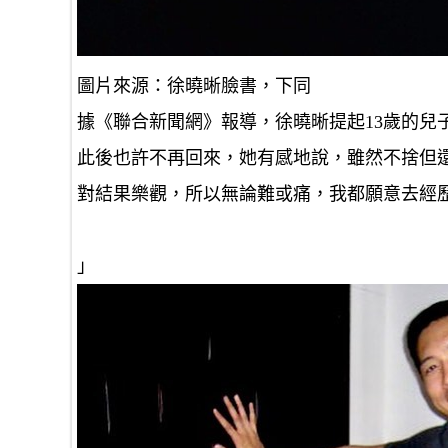
圖片來源：徐曉晰臉書，下同
據《聯合新聞網》報導，徐曉晰提起13歲的兒
此後也許不再回來，她有感地說，雖然不捨但
對結果樂觀，所以無論難或痛，我都願意去經
」