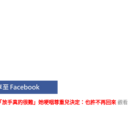
 「放手真的很難」她哽咽尊重兒決定：也許不再回來
觀看