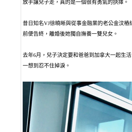
放手讓兒子走，真的是一個很有勇氣的抉擇。
昔日知名VJ徐曉晰與從事金融業的老公金汶樁
前便告終，離婚後她獨自撫養一雙兒女。
去年6月，兒子決定要和爸爸到加拿大一起生活
一想到忍不住掉淚。