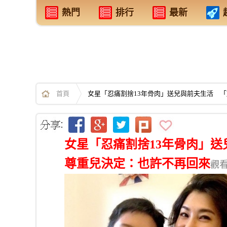
熱門
排行
最新
首頁
女星「忍痛割捨13年骨肉」送兒與前夫生活 
女星「忍痛割捨13年骨肉」
尊重兒決定：也許不再回來
觀看