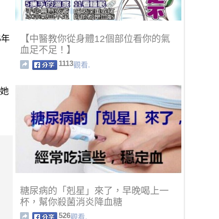
5年
【中醫教你從身體12個部位看你的氣
血足不足！】
1113
觀看.
的她
糖尿病的「剋星」來了，早晚喝上一
杯，幫你殺菌消炎降血糖
526
觀看.