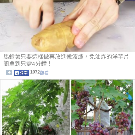
馬鈴薯只要這樣做再放進微波爐，免油炸的洋芋片
簡單到只需4分鐘！
1072
觀看