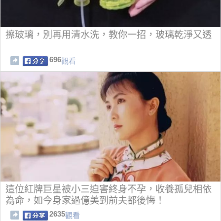
擦玻璃，別再用清水洗，教你一招，玻璃乾淨又透
696
觀看
這位紅牌巨星被小三迫害終身不孕，收養孤兒相依
為命，如今身家過億美到前夫都後悔！
2635
觀看