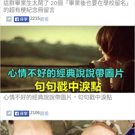
這群畢業生太鬧了 20個「畢業後也要在學校留名」
的超有梗紀念冊留言
2215
觀看
心情不好的經典說說帶圖片，句句戳中淚點
2106
觀看