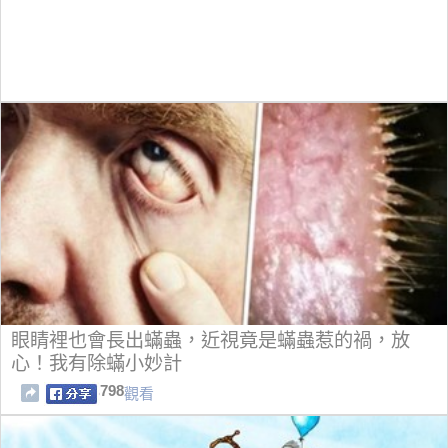
眼睛裡也會長出蟎蟲，近視竟是蟎蟲惹的禍，放
心！我有除蟎小妙計
798
觀看