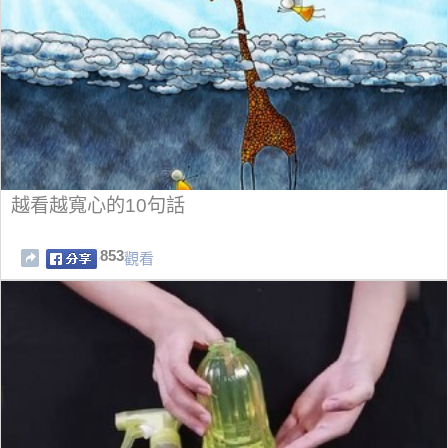
越看越寬心的10句話
853
觀看