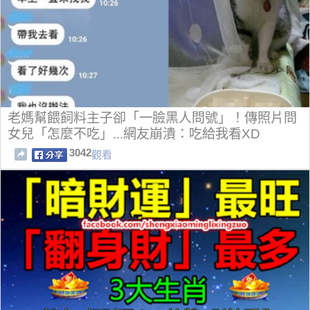
老媽幫餵飼料主子卻「一臉黑人問號」！傳照片問
女兒「怎麼不吃」...網友崩潰：吃給我看XD
3042
觀看