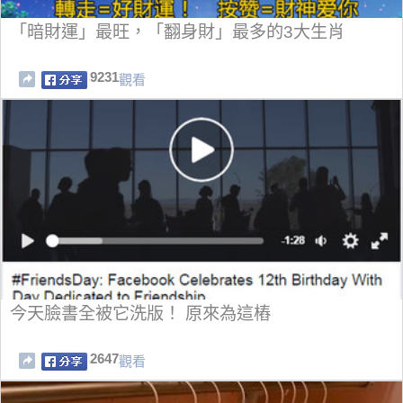
「暗財運」最旺，「翻身財」最多的3大生肖
9231
觀看
今天臉書全被它洗版！ 原來為這樁
2647
觀看