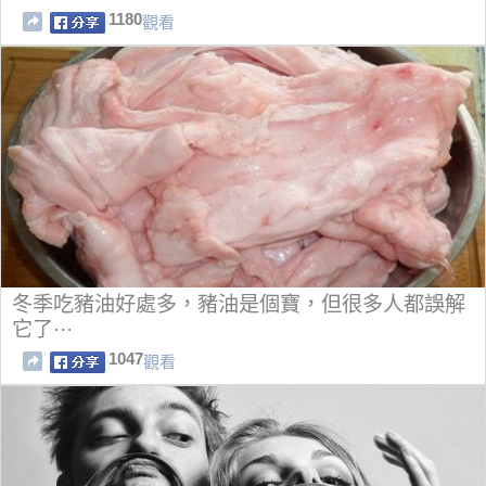
1180
觀看
冬季吃豬油好處多，豬油是個寶，但很多人都誤解
它了···
1047
觀看