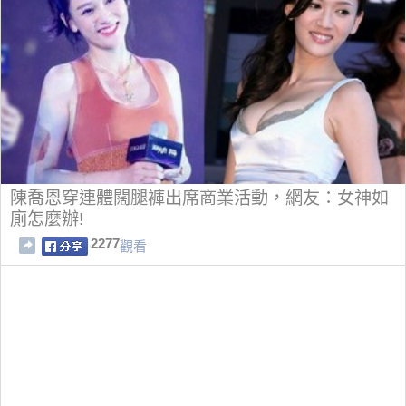
陳喬恩穿連體闊腿褲出席商業活動，網友：女神如
廁怎麼辦!
2277
觀看