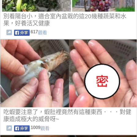
別看陽台小，適合室內盆栽的這20幾種蔬菜和水
果，好養活又健康
617
觀看
吃蝦要注意了，蝦肚裡竟然有這種東西．．．對健
康造成極大的威脅呀~
1009
觀看