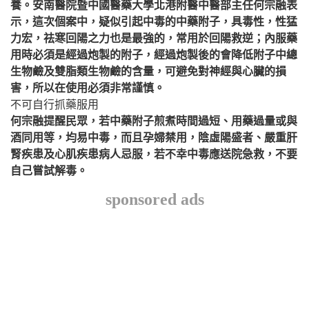
養。安南醫院暨中國醫藥大學北港附醫中醫部主任何宗融表
示，這次個案中，疑似引起中毒的中藥附子，具毒性，性猛
力宏，祛寒回陽之力也是最強的，常用於回陽救逆；內服藥
用時必須是經過炮製的附子，經過炮製後的會降低附子中總
生物鹼及雙脂類生物鹼的含量，可避免對神經與心臟的損
害，所以在使用必須非常謹慎。
不可自行抓藥服用
何宗融提醒民眾，若中藥附子煎煮時間過短、用藥過量或與
酒同用等，均易中毒，而且孕婦禁用，陰虛陽盛者、嚴重肝
腎疾患及心肌疾患病人忌服，若不幸中毒應送院急救，不要
自己嘗試解毒。
sponsored ads