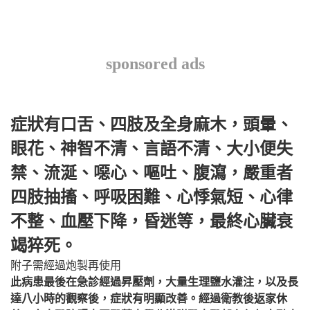
sponsored ads
症狀有口舌、四肢及全身麻木，頭暈、
眼花、神智不清、言語不清、大小便失
禁、流涎、噁心、嘔吐、腹瀉，嚴重者
四肢抽搐、呼吸困難、心悸氣短、心律
不整、血壓下降，昏迷等，最終心臟衰
竭猝死。
附子需經過炮製再使用
此病患最後在急診經過昇壓劑，大量生理鹽水灌注，以及長
達八小時的觀察後，症狀有明顯改善。經過衛教後返家休