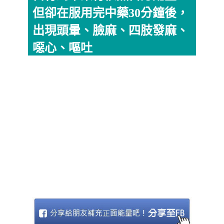
但卻在服用完中藥30分鐘後，
出現頭暈、臉麻、四肢發麻、
噁心、嘔吐