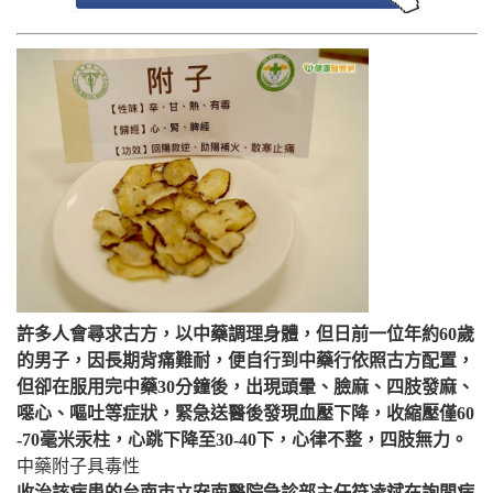
許多人會尋求古方，以中藥調理身體，但日前一位年約60歲
的男子，因長期背痛難耐，便自行到中藥行依照古方配置，
但卻在服用完中藥30分鐘後，出現頭暈、臉麻、四肢發麻、
噁心、嘔吐等症狀，緊急送醫後發現血壓下降，收縮壓僅60
-70毫米汞柱，心跳下降至30-40下，心律不整，四肢無力。
中藥附子具毒性
收治該病患的台南市立安南醫院急診部主任符凌斌在詢問病