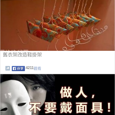
舊衣架改造鞋掛架
4211
觀看