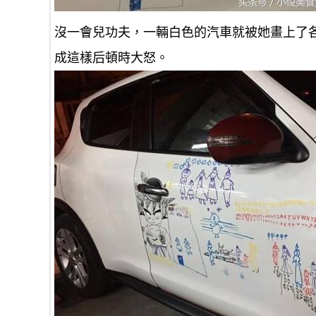
沒一會兒功夫，一輛白色的汽車就被她畫上了
成這樣后頓時大怒。