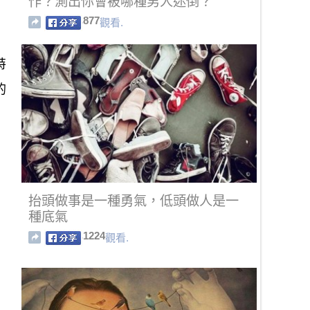
作？測出你會被哪種男人迷倒？
877
觀看.
特
的
抬頭做事是一種勇氣，低頭做人是一
種底氣
1224
觀看.