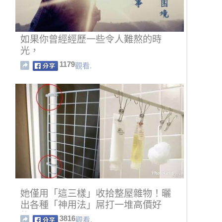
如果你曾經經歷一些令人難熬的時
光，
1179
觀看.
她僅用「這三樣」收拾整屋雜物！曬
出各種「神用法」屌打一堆高價好
物！
3816
觀看.