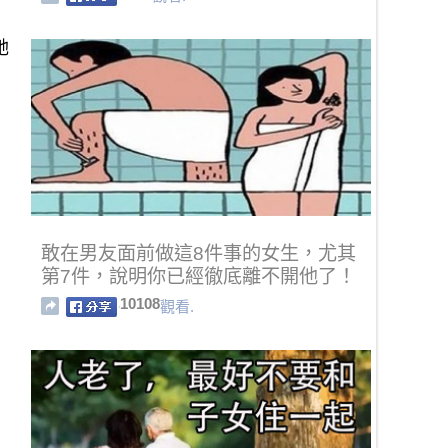
她
敢在男友面前做這8件事的女生，尤其
第7件，說明你已經徹底離不開他了！
10108
觀看.