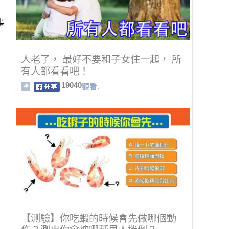
畫
人老了， 最好不要和子女住一起， 所
有人都看看吧！
19040
觀看.
【測驗】你吃蝦的時候會先做哪個動