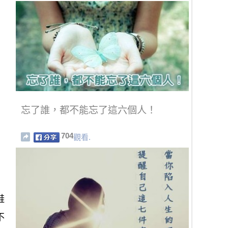
忘了誰，都不能忘了這六個人！
704
觀看.
鞋
不