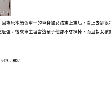
，因為原本顏色單一的車身被女孩畫上畫后，看上去卻很
這麼強，後來車主坦言這輩子他都不會擦掉，而且對女孩
。
54702083/