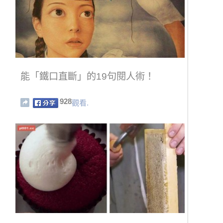
能「鐵口直斷」的19句閱人術！
928
觀看.