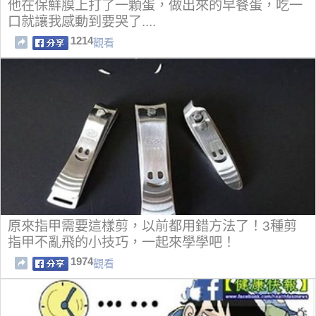
他在保鮮膜上打了一顆蛋，做出來的早餐蛋，吃一
口就讓我感動到要哭了....
1214
觀看
原來指甲需要這樣剪，以前都用錯方法了！3種剪
指甲不亂飛的小技巧，一起來學學吧！
1974
觀看