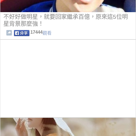
不好好做明星，就要回家繼承百億，原來這5位明
星背景那麼強！
17444
觀看