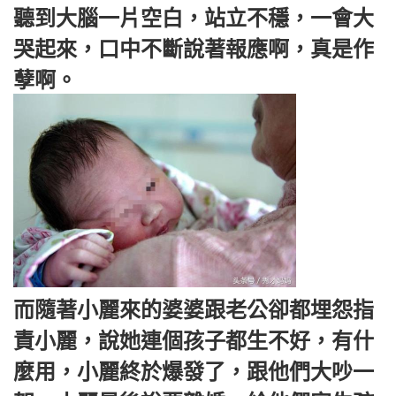
聽到大腦一片空白，站立不穩，一會大
哭起來，口中不斷說著報應啊，真是作
孽啊。
而隨著小麗來的婆婆跟老公卻都埋怨指
責小麗，說她連個孩子都生不好，有什
麼用，小麗終於爆發了，跟他們大吵一