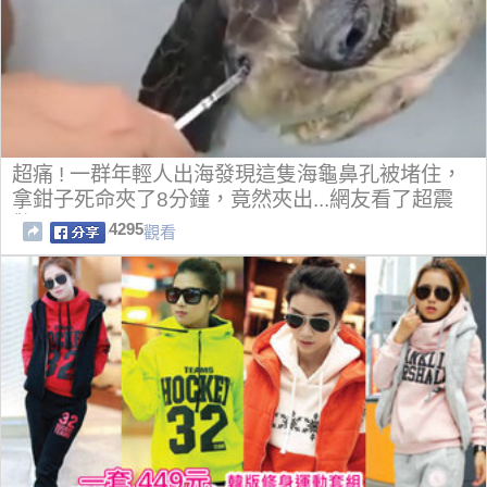
超痛 ! 一群年輕人出海發現這隻海龜鼻孔被堵住，
拿鉗子死命夾了8分鐘，竟然夾出...網友看了超震
驚!!
4295
觀看