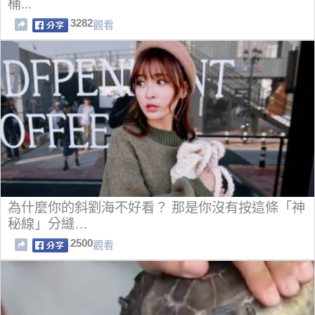
桶...
3282
觀看
為什麼你的斜劉海不好看？ 那是你沒有按這條「神
秘線」分縫…
2500
觀看