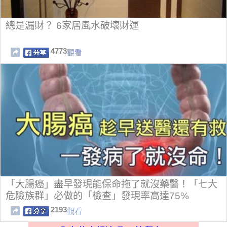
總是漏財？ 6家居風水破壞財運
4773
觀看
「大腸癌」盡早發現能保命拖了就沒藥醫！「七大
危險族群」必做的「檢查」發現率高達75%
2193
觀看