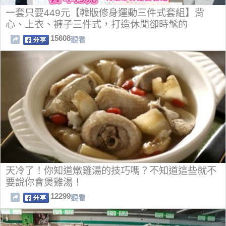
一套只要449元【韓版修身運動三件式套組】背
心、上衣、褲子三件式，打造休閒卻時髦的
15608
觀看
天冷了！你知道燉雞湯的技巧嗎？不知道這些就不
要說你會煲雞湯！
12299
觀看