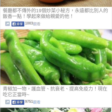
餐廳都不傳外的19個炒菜小秘方，永遠都比別人的
飯香一點！學起來做給親愛的他！
1003
觀看
青椒加一物，護血管、抗衰老、提高免疫力！現在
吃它正當時~
9751
觀看