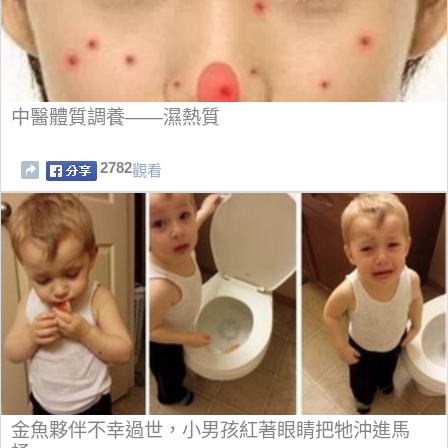
中醫體質調養——濕熱質
2782
觀看
金魚夥伴不幸過世，小男孩紅著眼睛把牠沖進馬