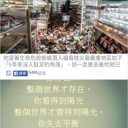
他冒著生命危險偷偷潛入福島核災最嚴重地區拍下
「5年來沒人駐足的角落」，但一走進去後他就已
經後悔了…
5485
觀看