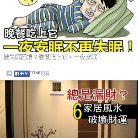
被失眠困擾？晚餐吃上它，一夜安眠！
1158
觀看