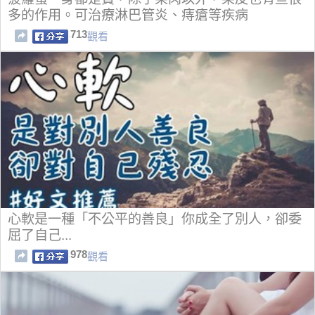
多的作用。可治療淋巴管炎、痔瘡等疾病
713
觀看
心軟是一種「不公平的善良」你成全了別人，卻委
屈了自己...
978
觀看