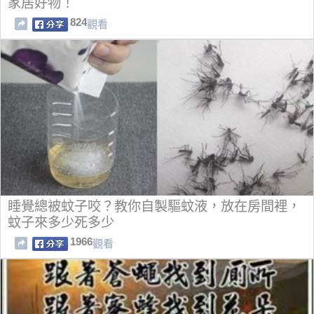
家居好物！
824
觀看
睡覺總被蚊子咬？教你自製驅蚊液，放在房間裡，
蚊子來多少死多少
1966
觀看