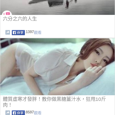
六分之六的人生
1397
觀看
體質虛寒才發胖！教你做黑糖薑汁水，狂甩10斤
肉！
8597
觀看