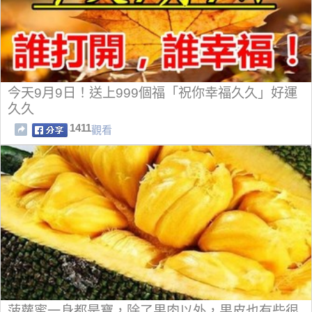
今天9月9日！送上999個福「祝你幸福久久」好運
久久
1411
觀看
菠蘿蜜一身都是寶，除了果肉以外，果皮也有些很