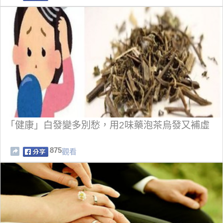
「健康」白發變多別愁，用2味藥泡茶烏發又補虛
875
觀看