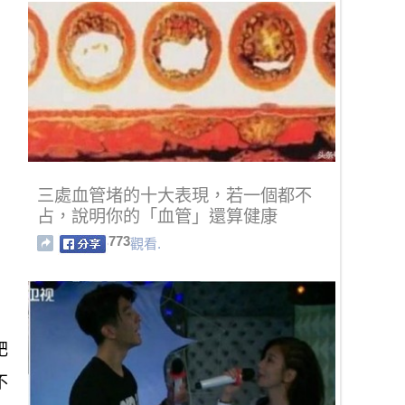
三處血管堵的十大表現，若一個都不
占，說明你的「血管」還算健康
773
觀看.
肥
不