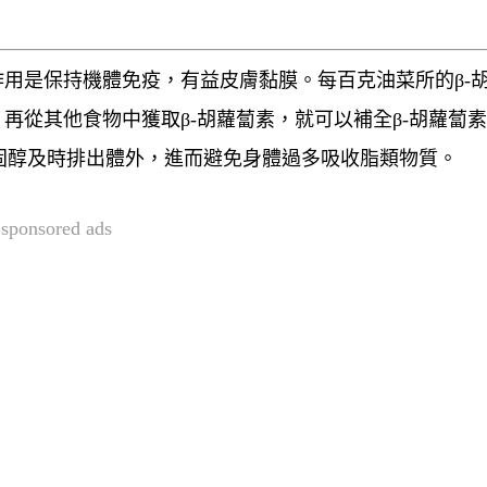
作用是保持機體免疫，有益皮膚黏膜。每百克油菜所的β-
再從其他食物中獲取β-胡蘿蔔素，就可以補全β-胡蘿蔔
固醇及時排出體外，進而避免身體過多吸收脂類物質。
sponsored ads