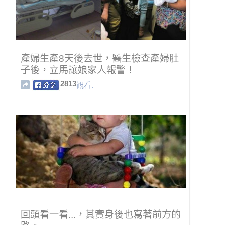
產婦生產8天後去世，醫生檢查產婦肚
子後，立馬讓娘家人報警！
2813
觀看.
回頭看一看...，其實身後也寫著前方的