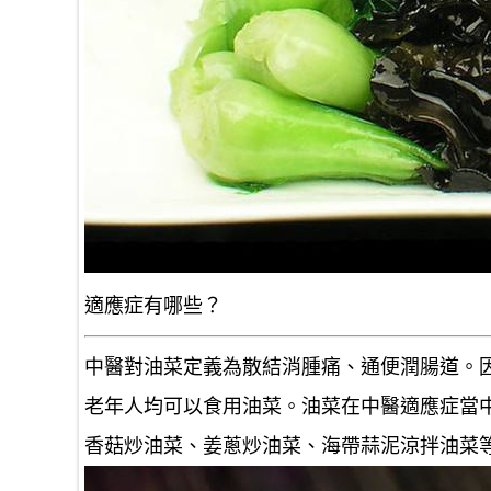
適應症有哪些？
中醫對油菜定義為散結消腫痛、通便潤腸道。
老年人均可以食用油菜。油菜在中醫適應症當
香菇炒油菜、姜蔥炒油菜、海帶蒜泥涼拌油菜