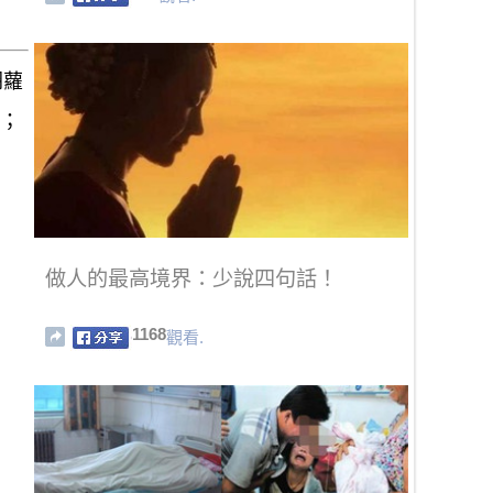
胡蘿
素；
做人的最高境界：少說四句話！
1168
觀看.