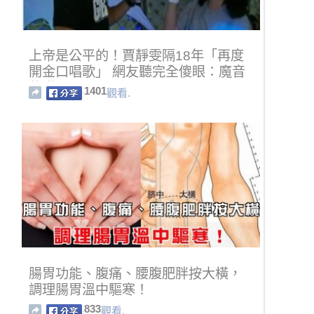
上帝是公平的！賈靜雯隔18年「再度
開金口唱歌」 網友聽完全傻眼：魔音
傳腦阿....
1401
觀看.
腸胃功能、腹痛、腰腹肥胖按大橫，
調理腸胃溫中驅寒！
833
觀看.