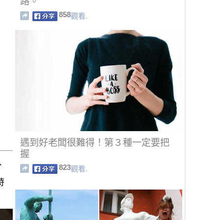
路。
858
觀看.
遇到好老闆很難得！第３種一定要把
握
、
823
觀看.
時